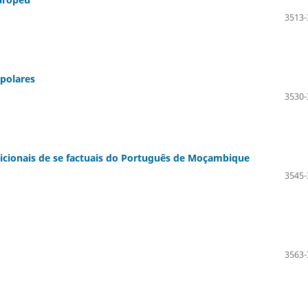
3513-
 polares
3530-
ndicionais de se factuais do Português de Moçambique
3545-
3563-