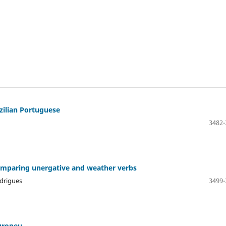
azilian Portuguese
3482-
 comparing unergative and weather verbs
odrigues
3499-
europeu