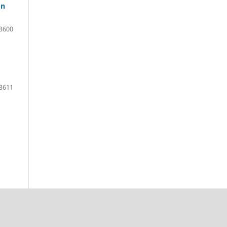
on
3600
3611