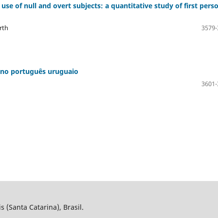
se of null and overt subjects: a quantitative study of first pers
rth
3579-
s no português uruguaio
3601-
 (Santa Catarina), Brasil.