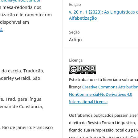
Edição
em mesa-redonda nos
v. 20 n. 1 (2023): As Linguísticas 
tização e letramento: um
Alfabetização
 disponível em
s4
Seção
Artigo
Licença
e da escola. Tradução,
derley Geraldi. São
Este trabalho está licenciado sob um
licença
Creative Commons Attribution
NonCommercial-NoDerivatives 4.0
e. Trad. para língua
International License
.
lemán de Constancia,
Os trabalhos publicados passam a ser
direito da Revista Fórum Linguístico,
. Rio de Janeiro: Francisco
ficando sua reimpressão, total ou parc
sujeita à autorização expressa da Co