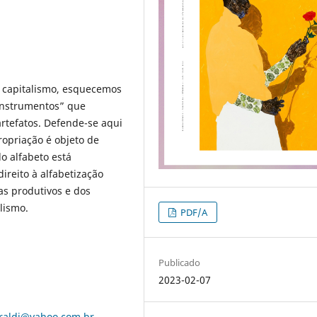
o capitalismo, esquecemos
/instrumentos” que
rtefatos. Defende-se aqui
propriação é objeto de
o alfabeto está
ireito à alfabetização
s produtivos e dos
alismo.
PDF/A
Publicado
2023-02-07
raldi@yahoo.com.br