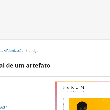
 da Alfabetização
/
Artigo
al de um artefato
86637