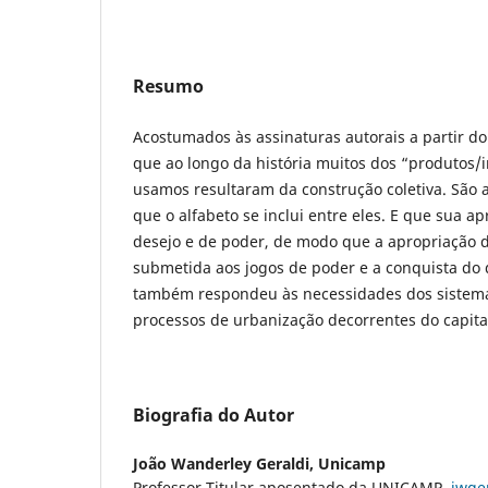
Resumo
Acostumados às assinaturas autorais a partir d
que ao longo da história muitos dos “produtos
usamos resultaram da construção coletiva. São a
que o alfabeto se inclui entre eles. E que sua a
desejo e de poder, de modo que a apropriação d
submetida aos jogos de poder e a conquista do d
também respondeu às necessidades dos sistema
processos de urbanização decorrentes do capit
Biografia do Autor
João Wanderley Geraldi,
Unicamp
Professor Titular aposentado da UNICAMP.
jwge