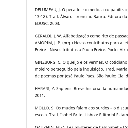
DELUMEAU, J. O pecado e o medo. a culpabilizaç
13-18). Trad. Álvaro Lorencini. Bauru: Editora d
EDUSC, 2003.
GERALDI, J. W. Alfabetização como rito de passa
AMORIM, J. P. (org.) Novos contributos para a le
Freire - Novos tributos a Paulo Freire. Porto: Af
GINZBURG, C. O queijo e os vermes. O cotidiano
moleiro perseguido pela inquisição. Trad. Maria
de poemas por José Paulo Paes. São Paulo: Cia. d
HARARI, Y. Sapiens. Breve história da humanida
2011.
MOLLO, S. Os mudos falam aos surdos – o discur
escola. Trad. Isabel Brito. Lisboa: Editorial Esta
OAUKNIN, M.-A. Les mystères de l’alphabet – L’ori