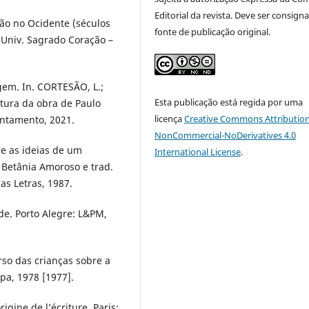
Editorial da revista. Deve ser consign
ão no Ocidente (séculos
fonte de publicação original.
a Univ. Sagrado Coração –
gem. In. CORTESÃO, L.;
Esta publicação está regida por uma
itura da obra de Paulo
licença
Creative Commons Attribution
rontamento, 2021.
NonCommercial-NoDerivatives 4.0
 e as ideias de um
International License
.
 Betânia Amoroso e trad.
as Letras, 1987.
de. Porto Alegre: L&PM,
so das crianças sobre a
mpa, 1978 [1977].
gine de l’écriture. Paris: