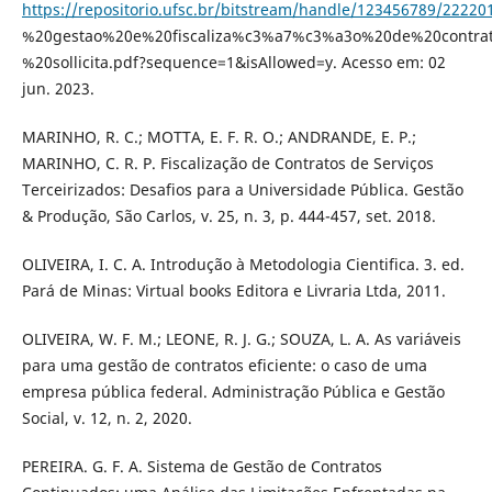
https://repositorio.ufsc.br/bitstream/handle/123456789/2222
%20gestao%20e%20fiscaliza%c3%a7%c3%a3o%20de%20contra
%20sollicita.pdf?sequence=1&isAllowed=y. Acesso em: 02
jun. 2023.
MARINHO, R. C.; MOTTA, E. F. R. O.; ANDRANDE, E. P.;
MARINHO, C. R. P. Fiscalização de Contratos de Serviços
Terceirizados: Desafios para a Universidade Pública. Gestão
& Produção, São Carlos, v. 25, n. 3, p. 444-457, set. 2018.
OLIVEIRA, I. C. A. Introdução à Metodologia Cientifica. 3. ed.
Pará de Minas: Virtual books Editora e Livraria Ltda, 2011.
OLIVEIRA, W. F. M.; LEONE, R. J. G.; SOUZA, L. A. As variáveis
para uma gestão de contratos eficiente: o caso de uma
empresa pública federal. Administração Pública e Gestão
Social, v. 12, n. 2, 2020.
PEREIRA. G. F. A. Sistema de Gestão de Contratos