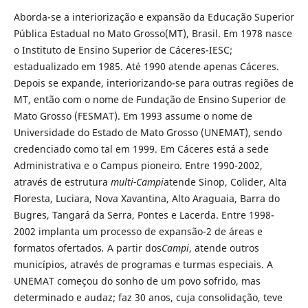
Aborda-se a interiorização e expansão da Educação Superior
Pública Estadual no Mato Grosso(MT), Brasil. Em 1978 nasce
o Instituto de Ensino Superior de Cáceres-IESC;
estadualizado em 1985. Até 1990 atende apenas Cáceres.
Depois se expande, interiorizando-se para outras regiões de
MT, então com o nome de Fundação de Ensino Superior de
Mato Grosso (FESMAT). Em 1993 assume o nome de
Universidade do Estado de Mato Grosso (UNEMAT), sendo
credenciado como tal em 1999. Em Cáceres está a sede
Administrativa e o Campus pioneiro. Entre 1990-2002,
através de estrutura
multi-Campi
atende Sinop, Colider, Alta
Floresta, Luciara, Nova Xavantina, Alto Araguaia, Barra do
Bugres, Tangará da Serra, Pontes e Lacerda. Entre 1998-
2002 implanta um processo de expansão-2 de áreas e
formatos ofertados
.
A partir dos
Campi
, atende outros
municípios, através de programas e turmas especiais. A
UNEMAT começou do sonho de um povo sofrido, mas
determinado e audaz; faz 30 anos, cuja consolidação, teve