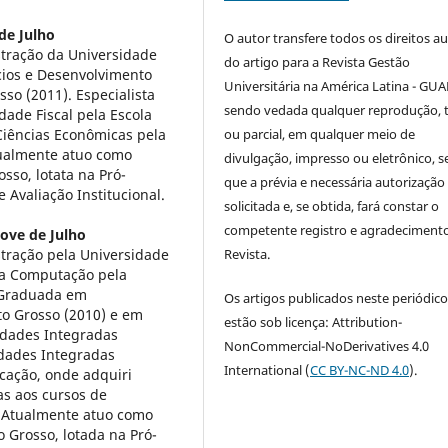
de Julho
O autor transfere todos os direitos au
tração da Universidade
do artigo para a Revista Gestão
ios e Desenvolvimento
Universitária na América Latina - GUA
so (2011). Especialista
sendo vedada qualquer reprodução, t
ade Fiscal pela Escola
ou parcial, em qualquer meio de
Ciências Econômicas pela
tualmente atuo como
divulgação, impresso ou eletrônico, 
sso, lotata na Pró-
que a prévia e necessária autorização 
 Avaliação Institucional.
solicitada e, se obtida, fará constar o
competente registro e agradeciment
ove de Julho
Revista.
tração pela Universidade
da Computação pela
. Graduada em
Os artigos publicados neste periódic
to Grosso (2010) e em
estão sob licença: Attribution-
ldades Integradas
NonCommercial-NoDerivatives 4.0
ldades Integradas
International (
CC BY-NC-ND 4.0
).
cação, onde adquiri
as aos cursos de
. Atualmente atuo como
 Grosso, lotada na Pró-