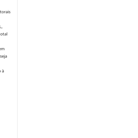
torais
L,
otal
sem
seja
o à
o