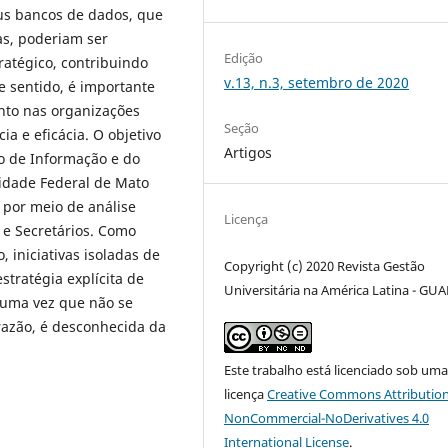
s bancos de dados, que
as, poderiam ser
Edição
ratégico, contribuindo
v.13, n.3, setembro de 2020
e sentido, é importante
nto nas organizações
Seção
ia e eficácia. O objetivo
Artigos
ão de Informação e do
sidade Federal de Mato
 por meio de análise
Licença
 e Secretários. Como
, iniciativas isoladas de
Copyright (c) 2020 Revista Gestão
tratégia explícita de
Universitária na América Latina - GUA
 uma vez que não se
razão, é desconhecida da
Este trabalho está licenciado sob um
licença
Creative Commons Attribution
NonCommercial-NoDerivatives 4.0
International License
.