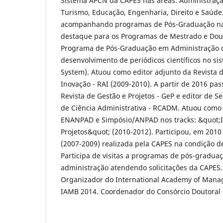
Sistema APCN da CAPES nas áreas: Administraçã
Turismo, Educação, Engenharia, Direito e Saúde
acompanhando programas de Pós-Graduação na 
destaque para os Programas de Mestrado e Do
Programa de Pós-Graduação em Administração d
desenvolvimento de periódicos científicos no si
System). Atuou como editor adjunto da Revista 
Inovação - RAI (2009-2010). A partir de 2016 pas
Revista de Gestão e Projetos - GeP e editor de Se
de Ciência Administrativa - RCADM. Atuou como 
ENANPAD e Simpósio/ANPAD nos tracks: &quot;I
Projetos&quot; (2010-2012). Participou, em 2010
(2007-2009) realizada pela CAPES na condição d
Participa de visitas a programas de pós-gradua
administração atendendo solicitações da CAPE
Organizador do International Academy of Mana
IAMB 2014. Coordenador do Consórcio Doutoral