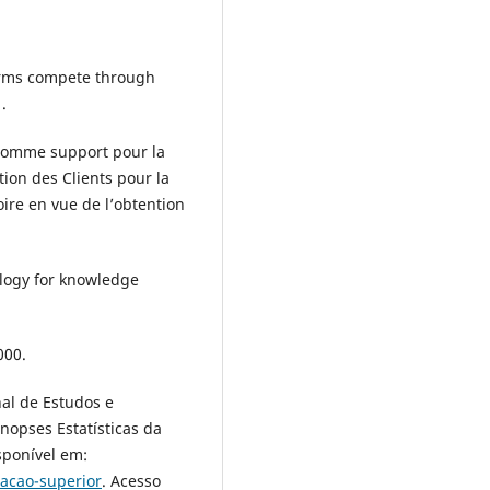
firms compete through
.
 comme support pour la
ion des Clients pour la
ire en vue de l’obtention
logy for knowledge
000.
nal de Estudos e
inopses Estatísticas da
sponível em:
cacao-superior
. Acesso