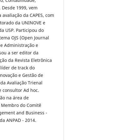
o, Contabilidade,
. Desde 1999, vem
avaliação da CAPES, com
utorado da UNINOVE e
a USP. Participou do
stema OJS (Open Journal
de Administração e
sou a ser editor da
ção da Revista Eletrônica
líder de track do
novação e Gestão de
 da Avaliação Trienal
e consultor Ad hoc.
ção na área de
S. Membro do Comitê
gement and Business -
 da ANPAD - 2014.