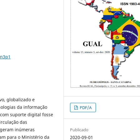
3n3p1
o, globalizado e
nologias da informação
PDF/A
com suporte digital fosse
irculação das
r geram inúmeras
Publicado
am para o Ministério da
2020-09-01