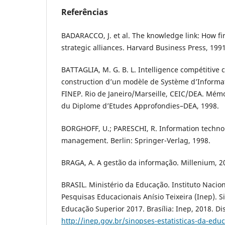
Referências
BADARACCO, J. et al. The knowledge link: How 
strategic alliances. Harvard Business Press, 1991
BATTAGLIA, M. G. B. L. Intelligence compétitive
construction d’un modèle de Système d’Informat
FINEP. Rio de Janeiro/Marseille, CEIC/DEA. Mémo
du Diplome d’Etudes Approfondies–DEA, 1998.
BORGHOFF, U.; PARESCHI, R. Information techno
management. Berlin: Springer-Verlag, 1998.
BRAGA, A. A gestão da informação. Millenium, 2
BRASIL. Ministério da Educação. Instituto Nacio
Pesquisas Educacionais Anísio Teixeira (Inep). S
Educação Superior 2017. Brasília: Inep, 2018. Di
http://inep.gov.br/sinopses-estatisticas-da-edu