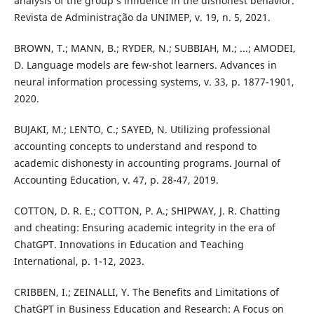
analysis of the group’s influence in the dishonest behavior.
Revista de Administração da UNIMEP, v. 19, n. 5, 2021.
BROWN, T.; MANN, B.; RYDER, N.; SUBBIAH, M.; ...; AMODEI,
D. Language models are few-shot learners. Advances in
neural information processing systems, v. 33, p. 1877-1901,
2020.
BUJAKI, M.; LENTO, C.; SAYED, N. Utilizing professional
accounting concepts to understand and respond to
academic dishonesty in accounting programs. Journal of
Accounting Education, v. 47, p. 28-47, 2019.
COTTON, D. R. E.; COTTON, P. A.; SHIPWAY, J. R. Chatting
and cheating: Ensuring academic integrity in the era of
ChatGPT. Innovations in Education and Teaching
International, p. 1-12, 2023.
CRIBBEN, I.; ZEINALLI, Y. The Benefits and Limitations of
ChatGPT in Business Education and Research: A Focus on