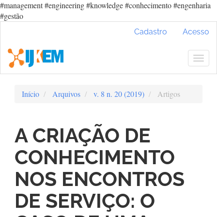
#management #engineering #knowledge #conhecimento #engenharia
#gestão
Navegação
Cadastro
Acesso
Principal
Conteúdo
principal
Togg
Barra
navig
Lateral
Início
Arquivos
v. 8 n. 20 (2019)
Artigos
A CRIAÇÃO DE
CONHECIMENTO
NOS ENCONTROS
DE SERVIÇO: O