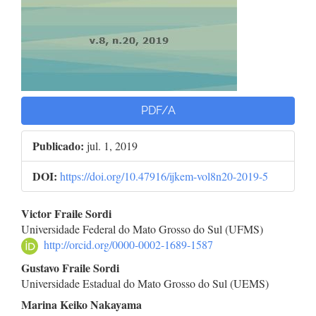
PDF/A
Publicado:
jul. 1, 2019
DOI:
https://doi.org/10.47916/ijkem-vol8n20-2019-5
Conteúdo
Victor Fraile Sordi
Universidade Federal do Mato Grosso do Sul (UFMS)
do
http://orcid.org/0000-0002-1689-1587
artigo
Gustavo Fraile Sordi
Universidade Estadual do Mato Grosso do Sul (UEMS)
principal
Marina Keiko Nakayama