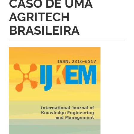
CASO DE UMA
AGRITECH
BRASILEIRA
Barra
lateral
de
artigos