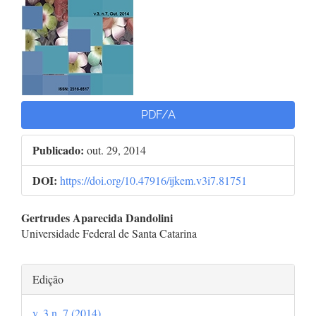
de
artigos
PDF/A
Publicado:
out. 29, 2014
DOI:
https://doi.org/10.47916/ijkem.v3i7.81751
Conteúdo
Gertrudes Aparecida Dandolini
Universidade Federal de Santa Catarina
do
artigo
Detalhes
Edição
principal
do
v. 3 n. 7 (2014)