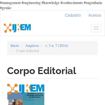
#management #engineering #knowledge #conhecimento #engenharia
#gestão
Navegação
Cadastro
Acesso
Principal
Conteúdo
principal
Togg
Barra
navig
Lateral
Início
Arquivos
v. 3 n. 7 (2014)
Corpo Editorial
Corpo Editorial
Barra
lateral