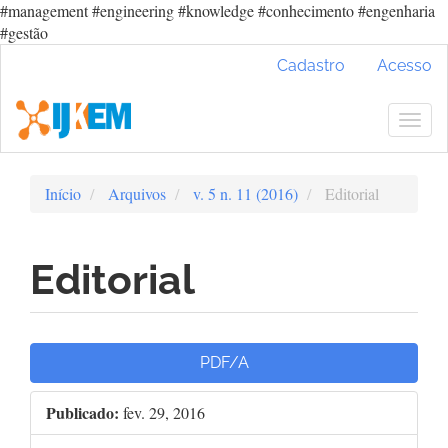
#management #engineering #knowledge #conhecimento #engenharia
#gestão
Navegação
Cadastro
Acesso
Principal
Conteúdo
principal
Togg
Barra
navig
Lateral
Início
Arquivos
v. 5 n. 11 (2016)
Editorial
Editorial
Barra
PDF/A
lateral
Publicado:
fev. 29, 2016
de