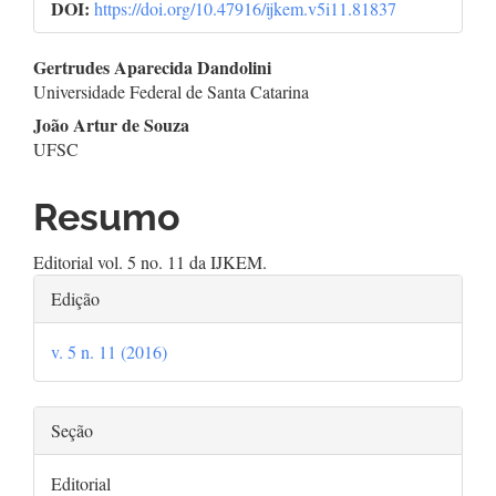
artigos
DOI:
https://doi.org/10.47916/ijkem.v5i11.81837
Conteúdo
Gertrudes Aparecida Dandolini
Universidade Federal de Santa Catarina
do
João Artur de Souza
artigo
UFSC
principal
Resumo
Editorial vol. 5 no. 11 da IJKEM.
Detalhes
Edição
do
v. 5 n. 11 (2016)
artigo
Seção
Editorial