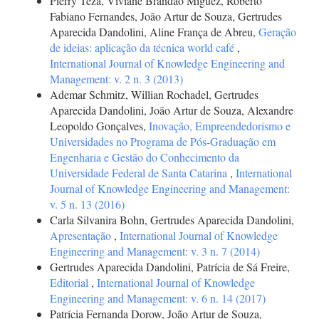
Pierry Teza, Viviane Brandão Miguez, Roberto
Fabiano Fernandes, João Artur de Souza, Gertrudes
Aparecida Dandolini, Aline França de Abreu,
Geração
de ideias: aplicação da técnica world café
,
International Journal of Knowledge Engineering and
Management: v. 2 n. 3 (2013)
Ademar Schmitz, Willian Rochadel, Gertrudes
Aparecida Dandolini, João Artur de Souza, Alexandre
Leopoldo Gonçalves,
Inovação, Empreendedorismo e
Universidades no Programa de Pós-Graduação em
Engenharia e Gestão do Conhecimento da
Universidade Federal de Santa Catarina
,
International
Journal of Knowledge Engineering and Management:
v. 5 n. 13 (2016)
Carla Silvanira Bohn, Gertrudes Aparecida Dandolini,
Apresentação
,
International Journal of Knowledge
Engineering and Management: v. 3 n. 7 (2014)
Gertrudes Aparecida Dandolini, Patrícia de Sá Freire,
Editorial
,
International Journal of Knowledge
Engineering and Management: v. 6 n. 14 (2017)
Patrícia Fernanda Dorow, João Artur de Souza,