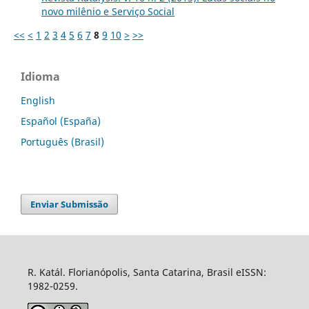
novo milênio e Serviço Social
<<
<
1
2
3
4
5
6
7
8
9
10
>
>>
Idioma
English
Español (España)
Português (Brasil)
Enviar Submissão
R. Katál. Florianópolis, Santa Catarina, Brasil eISSN:
1982-0259.