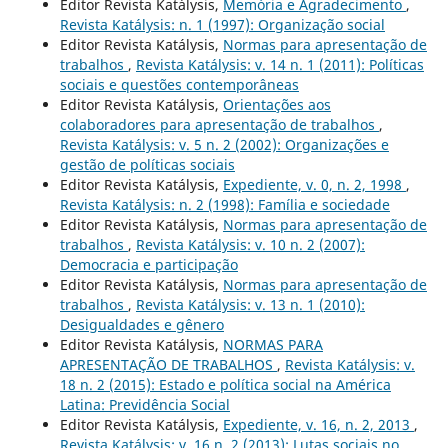
Editor Revista Katálysis,
Memória e Agradecimento
,
Revista Katálysis: n. 1 (1997): Organização social
Editor Revista Katálysis,
Normas para apresentação de
trabalhos
,
Revista Katálysis: v. 14 n. 1 (2011): Políticas
sociais e questões contemporâneas
Editor Revista Katálysis,
Orientações aos
colaboradores para apresentação de trabalhos
,
Revista Katálysis: v. 5 n. 2 (2002): Organizações e
gestão de políticas sociais
Editor Revista Katálysis,
Expediente, v. 0, n. 2, 1998
,
Revista Katálysis: n. 2 (1998): Família e sociedade
Editor Revista Katálysis,
Normas para apresentação de
trabalhos
,
Revista Katálysis: v. 10 n. 2 (2007):
Democracia e participação
Editor Revista Katálysis,
Normas para apresentação de
trabalhos
,
Revista Katálysis: v. 13 n. 1 (2010):
Desigualdades e gênero
Editor Revista Katálysis,
NORMAS PARA
APRESENTAÇÃO DE TRABALHOS
,
Revista Katálysis: v.
18 n. 2 (2015): Estado e política social na América
Latina: Previdência Social
Editor Revista Katálysis,
Expediente, v. 16, n. 2, 2013
,
Revista Katálysis: v. 16 n. 2 (2013): Lutas sociais no