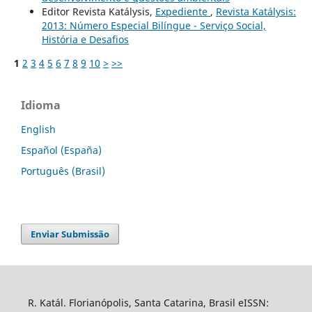
Editor Revista Katálysis,
Expediente
,
Revista Katálysis:
2013: Número Especial Bilíngue - Serviço Social,
História e Desafios
1
2
3
4
5
6
7
8
9
10
>
>>
Idioma
English
Español (España)
Português (Brasil)
Enviar Submissão
R. Katál. Florianópolis, Santa Catarina, Brasil eISSN: