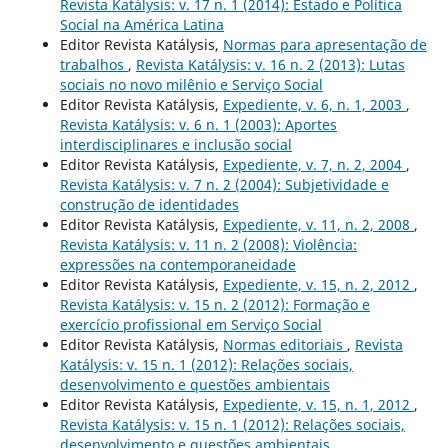
Revista Katálysis: v. 17 n. 1 (2014): Estado e Política
Social na América Latina
Editor Revista Katálysis,
Normas para apresentação de
trabalhos
,
Revista Katálysis: v. 16 n. 2 (2013): Lutas
sociais no novo milênio e Serviço Social
Editor Revista Katálysis,
Expediente, v. 6, n. 1, 2003
,
Revista Katálysis: v. 6 n. 1 (2003): Aportes
interdisciplinares e inclusão social
Editor Revista Katálysis,
Expediente, v. 7, n. 2, 2004
,
Revista Katálysis: v. 7 n. 2 (2004): Subjetividade e
construção de identidades
Editor Revista Katálysis,
Expediente, v. 11, n. 2, 2008
,
Revista Katálysis: v. 11 n. 2 (2008): Violência:
expressões na contemporaneidade
Editor Revista Katálysis,
Expediente, v. 15, n. 2, 2012
,
Revista Katálysis: v. 15 n. 2 (2012): Formação e
exercício profissional em Serviço Social
Editor Revista Katálysis,
Normas editoriais
,
Revista
Katálysis: v. 15 n. 1 (2012): Relações sociais,
desenvolvimento e questões ambientais
Editor Revista Katálysis,
Expediente, v. 15, n. 1, 2012
,
Revista Katálysis: v. 15 n. 1 (2012): Relações sociais,
desenvolvimento e questões ambientais