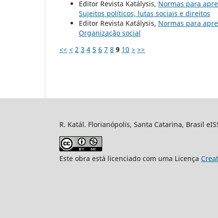
Editor Revista Katálysis,
Normas para apre
Sujeitos políticos, lutas sociais e direitos
Editor Revista Katálysis,
Normas para apre
Organização social
<<
<
2
3
4
5
6
7
8
9
10
>
>>
R. Katál. Florianópolis, Santa Catarina, Brasil eI
Este obra está licenciado com uma Licença
Crea