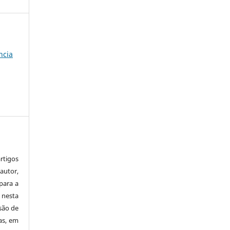
a
ncia
tigos
autor,
para a
 nesta
 são de
as, em