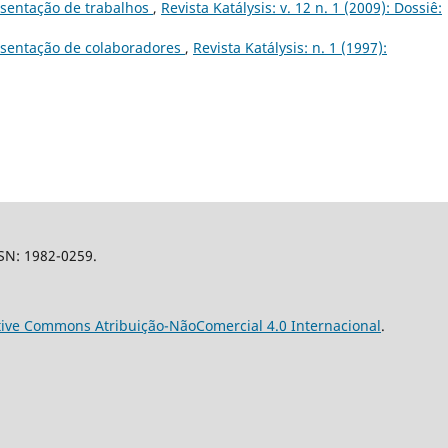
sentação de trabalhos
,
Revista Katálysis: v. 12 n. 1 (2009): Dossiê:
sentação de colaboradores
,
Revista Katálysis: n. 1 (1997):
SSN: 1982-0259.
tive Commons Atribuição-NãoComercial 4.0 Internacional
.