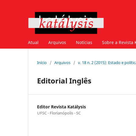
Atual
Arquivos
Notícias
Sobre a Revista 
Início
/
Arquivos
/
v. 18 n. 2 (2015): Estado e políti
Editorial Inglês
Editor Revista Katálysis
UFSC - Florianópolis - SC