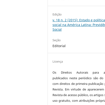
Edição
v. 18 n. 2 (2015): Estado e polític
social na América Latina: Previdê
Social
Seção
Editorial
Licença
Os Direitos Autorais para ar
publicados neste periódico são do 
com direitos de primeira publicação 
Revista. Em virtude de aparecerem
Revista de acesso público, os artigos
uso gratuito, com atribuições própri