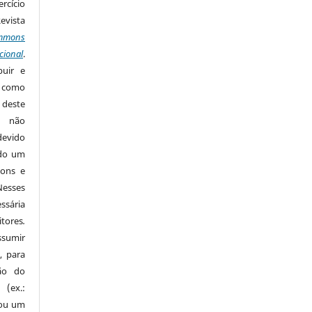
rcício
Revista
mmons
cional
.
buir e
m como
 deste
s não
devido
ido um
mons e
Nesses
ssária
tores
.
sumir
, para
são do
 (ex.:
 ou um