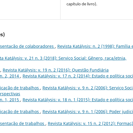
capítulo de livro).
s)
sentação de colaboradores
,
Revista Katálysis: n. 2 (1998): Família 
ta Katálysis: v. 21 n. 3 (2018): Serviço Social: Gênero, raça/etnia,
s
,
Revista Katálysis: v. 19 n. 2 (2016): Questão Fundiária
 n. 2, 2014
,
Revista Katálysis: v. 17 n. 2 (2014): Estado e política soci
icação de trabalhos
,
Revista Katálysis: v. 9 n. 2 (2006): Serviço Soci
rspectivas
 n. 1, 2015
,
Revista Katálysis: v. 18 n. 1 (2015): Estado e política soc
icação de trabalhos
,
Revista Katálysis: v. 9 n. 1 (2006): Poder judic
sentação de trabalhos
,
Revista Katálysis: v. 15 n. 2 (2012): Formaç