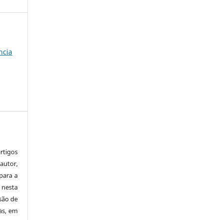
a
ncia
tigos
autor,
para a
 nesta
 são de
as, em