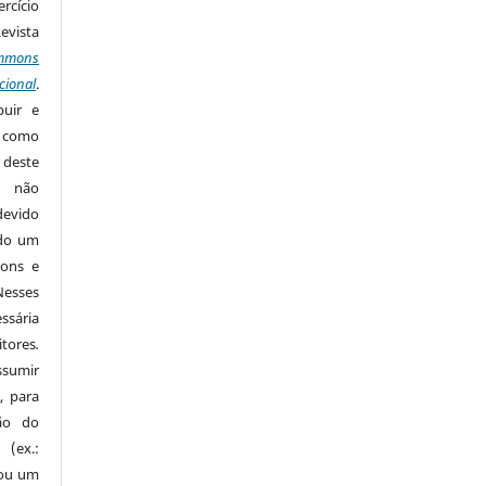
rcício
Revista
mmons
cional
.
buir e
m como
 deste
s não
devido
ido um
mons e
Nesses
ssária
tores
.
sumir
, para
são do
 (ex.:
 ou um