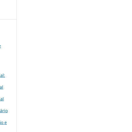
e
al:
al
ial
iário
ão e