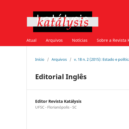
Atual
Arquivos
Notícias
Sobre a Revista 
Início
/
Arquivos
/
v. 18 n. 2 (2015): Estado e políti
Editorial Inglês
Editor Revista Katálysis
UFSC - Florianópolis - SC