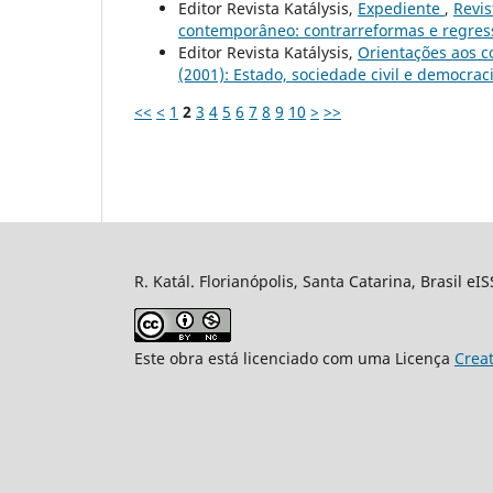
Editor Revista Katálysis,
Expediente
,
Revis
contemporâneo: contrarreformas e regressõ
Editor Revista Katálysis,
Orientações aos c
(2001): Estado, sociedade civil e democrac
<<
<
1
2
3
4
5
6
7
8
9
10
>
>>
R. Katál. Florianópolis, Santa Catarina, Brasil eI
Este obra está licenciado com uma Licença
Crea