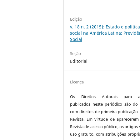
Edição
v. 18 n. 2 (2015): Estado e polític
social na América Latina: Previdê
Social
Seção
Editorial
Licença
Os Direitos Autorais para ar
publicados neste periódico são do 
com direitos de primeira publicação 
Revista. Em virtude de aparecerem
Revista de acesso público, os artigos
uso gratuito, com atribuições própri