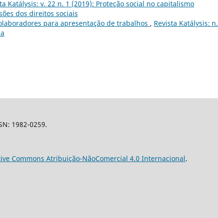
ta Katálysis: v. 22 n. 1 (2019): Proteção social no capitalismo
es dos direitos sociais
olaboradores para apresentação de trabalhos
,
Revista Katálysis: n.
ia
SSN: 1982-0259.
tive Commons Atribuição-NãoComercial 4.0 Internacional
.