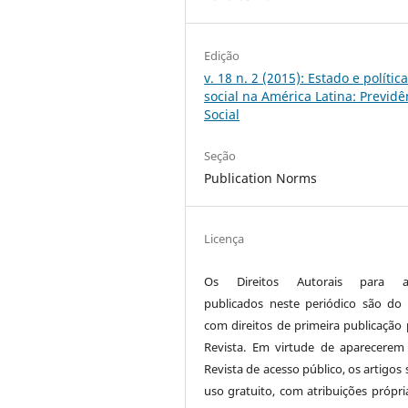
Edição
v. 18 n. 2 (2015): Estado e polític
social na América Latina: Previdê
Social
Seção
Publication Norms
Licença
Os Direitos Autorais para ar
publicados neste periódico são do 
com direitos de primeira publicação 
Revista. Em virtude de aparecerem
Revista de acesso público, os artigos
uso gratuito, com atribuições própri