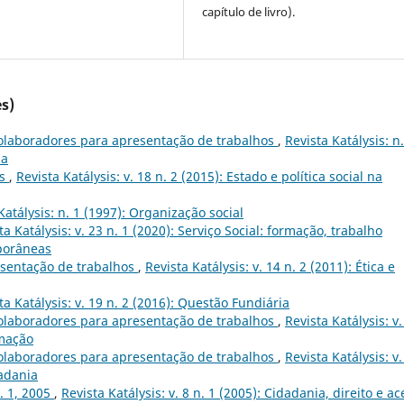
capítulo de livro).
s)
olaboradores para apresentação de trabalhos
,
Revista Katálysis: n.
ia
ês
,
Revista Katálysis: v. 18 n. 2 (2015): Estado e política social na
Katálysis: n. 1 (1997): Organização social
ta Katálysis: v. 23 n. 1 (2020): Serviço Social: formação, trabalho
mporâneas
sentação de trabalhos
,
Revista Katálysis: v. 14 n. 2 (2011): Ética e
ta Katálysis: v. 19 n. 2 (2016): Questão Fundiária
olaboradores para apresentação de trabalhos
,
Revista Katálysis: v.
rmação
olaboradores para apresentação de trabalhos
,
Revista Katálysis: v.
dadania
n. 1, 2005
,
Revista Katálysis: v. 8 n. 1 (2005): Cidadania, direito e a