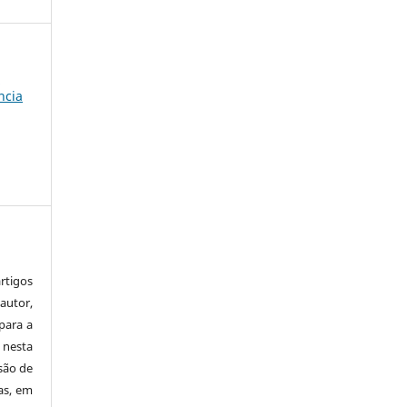
a
ncia
tigos
autor,
para a
 nesta
 são de
as, em