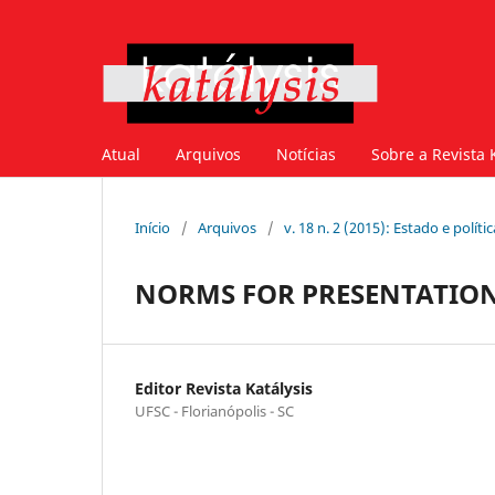
Atual
Arquivos
Notícias
Sobre a Revista 
Início
/
Arquivos
/
v. 18 n. 2 (2015): Estado e políti
NORMS FOR PRESENTATIO
Editor Revista Katálysis
UFSC - Florianópolis - SC