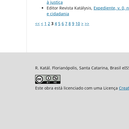
à justiça
Editor Revista Katálysis,
Expediente, v. 0, 
e cidadania
<<
<
1
2
3
4
5
6
7
8
9
10
>
>>
R. Katál. Florianópolis, Santa Catarina, Brasil eI
Este obra está licenciado com uma Licença
Crea