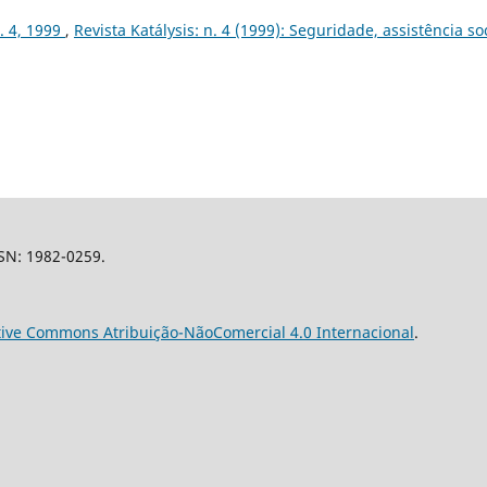
n. 4, 1999
,
Revista Katálysis: n. 4 (1999): Seguridade, assistência so
SSN: 1982-0259.
tive Commons Atribuição-NãoComercial 4.0 Internacional
.