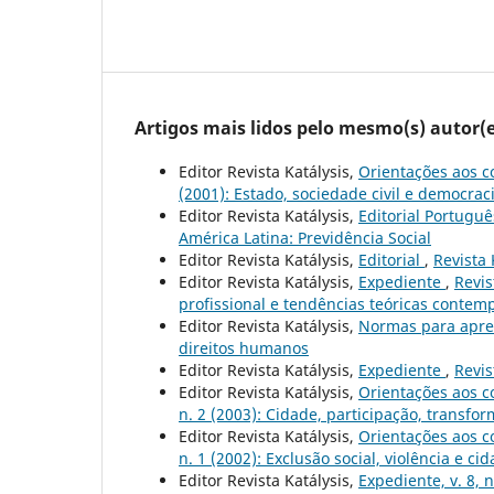
Artigos mais lidos pelo mesmo(s) autor(e
Editor Revista Katálysis,
Orientações aos c
(2001): Estado, sociedade civil e democrac
Editor Revista Katálysis,
Editorial Portugu
América Latina: Previdência Social
Editor Revista Katálysis,
Editorial
,
Revista 
Editor Revista Katálysis,
Expediente
,
Revis
profissional e tendências teóricas conte
Editor Revista Katálysis,
Normas para apre
direitos humanos
Editor Revista Katálysis,
Expediente
,
Revis
Editor Revista Katálysis,
Orientações aos c
n. 2 (2003): Cidade, participação, transfo
Editor Revista Katálysis,
Orientações aos c
n. 1 (2002): Exclusão social, violência e ci
Editor Revista Katálysis,
Expediente, v. 8, 