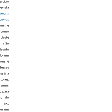
rcício
Revista
mmons
cional
.
buir e
m como
 deste
s não
devido
ido um
mons e
Nesses
ssária
tores
.
sumir
, para
são do
 (ex.:
 ou um