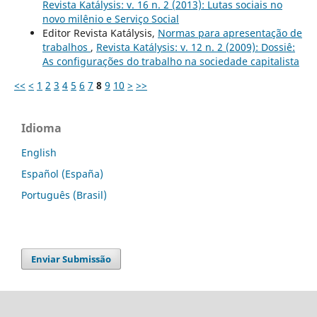
Revista Katálysis: v. 16 n. 2 (2013): Lutas sociais no
novo milênio e Serviço Social
Editor Revista Katálysis,
Normas para apresentação de
trabalhos
,
Revista Katálysis: v. 12 n. 2 (2009): Dossiê:
As configurações do trabalho na sociedade capitalista
<<
<
1
2
3
4
5
6
7
8
9
10
>
>>
Idioma
English
Español (España)
Português (Brasil)
Enviar Submissão