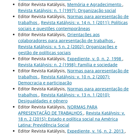
Editor Revista Katálysis,
Memória e Agradecimento
,
Revista Katálysis: n. 1 (1997): Organização social
Editor Revista Katálysis,
Normas para apresentação de
trabalhos
,
Revista Katálysis: v. 14 n. 1 (2011): Políticas
sociais e questões contemporâneas
Editor Revista Katálysis,
Orientações aos
colaboradores para apresentação de trabalhos
,
Revista Katálysis: v. 5 n. 2 (2002): Organizações e
gestão de políticas sociais
Editor Revista Katálysis,
Expediente, v. 0, n. 2, 1998
,
Revista Katálysis: n. 2 (1998): Família e sociedade
Editor Revista Katálysis,
Normas para apresentação de
trabalhos
,
Revista Katálysis: v. 10 n. 2 (2007):
Democracia e participação
Editor Revista Katálysis,
Normas para apresentação de
trabalhos
,
Revista Katálysis: v. 13 n. 1 (2010):
Desigualdades e gênero
Editor Revista Katálysis,
NORMAS PARA
APRESENTAÇÃO DE TRABALHOS
,
Revista Katálysis: v.
18 n. 2 (2015): Estado e política social na América
Latina: Previdência Social
Editor Revista Katálysis,
Expediente, v. 16, n. 2, 2013
,