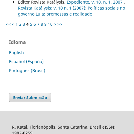
Editor Revista Katálysis,
Expediente, v. 10, n. 1, 2007
,
Revista Katálysis: v. 10 n. 1 (2007): Políticas sociais no
governo Lula: promessas e realidade
<<
<
1
2
3
4
5
6
7
8
9
10
>
>>
Idioma
English
Español (España)
Português (Brasil)
Enviar Submissão
R. Katál. Florianópolis, Santa Catarina, Brasil eISSN:
1982-0259.