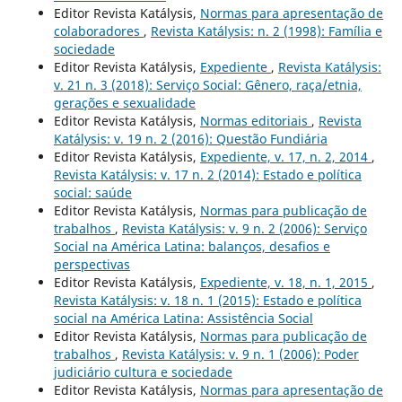
Editor Revista Katálysis,
Normas para apresentação de
colaboradores
,
Revista Katálysis: n. 2 (1998): Família e
sociedade
Editor Revista Katálysis,
Expediente
,
Revista Katálysis:
v. 21 n. 3 (2018): Serviço Social: Gênero, raça/etnia,
gerações e sexualidade
Editor Revista Katálysis,
Normas editoriais
,
Revista
Katálysis: v. 19 n. 2 (2016): Questão Fundiária
Editor Revista Katálysis,
Expediente, v. 17, n. 2, 2014
,
Revista Katálysis: v. 17 n. 2 (2014): Estado e política
social: saúde
Editor Revista Katálysis,
Normas para publicação de
trabalhos
,
Revista Katálysis: v. 9 n. 2 (2006): Serviço
Social na América Latina: balanços, desafios e
perspectivas
Editor Revista Katálysis,
Expediente, v. 18, n. 1, 2015
,
Revista Katálysis: v. 18 n. 1 (2015): Estado e política
social na América Latina: Assistência Social
Editor Revista Katálysis,
Normas para publicação de
trabalhos
,
Revista Katálysis: v. 9 n. 1 (2006): Poder
judiciário cultura e sociedade
Editor Revista Katálysis,
Normas para apresentação de