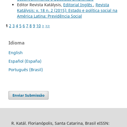
Editor Revista Katálysis,
Editorial Inglês
,
Revista
Katálysis: v. 18 n. 2 (2015): Estado e política social na
América Latina: Previdência Social
1
2
3
4
5
6
7
8
9
10
>
>>
Idioma
English
Español (España)
Português (Brasil)
Enviar Submissão
R. Katál. Florianópolis, Santa Catarina, Brasil eISSN: