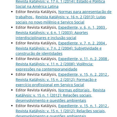
Revista Katálysis: v. 17 n. 1 (2014): Estado e Política
Social na América Latina
Editor Revista Katálysis,
Normas para apresentação de
trabalhos
,
Revista Katálysis: v. 16 n. 2 (2013): Lutas
sociais no novo milênio e Serviço Social
Editor Revista Katálysis,
Expediente, v. 6, n. 1, 2003
,
Revista Katálysis: v. 6 n. 1 (2003): Aportes
interdisciplinares e inclusão social
Editor Revista Katálysis,
Expediente, v. 7, n. 2, 2004
,
Revista Katálysis: v. 7 n. 2 (2004): Subjetividade e
construção de identidades
Editor Revista Katálysis,
Expediente, v. 11, n. 2, 2008
,
Revista Katálysis: v. 11 n. 2 (2008): Violência:
expressões na contemporaneidade
Editor Revista Katálysis,
Expediente, v. 15, n. 2, 2012
,
Revista Katálysis: v. 15 n. 2 (2012): Formação e
exercício profissional em Serviço Social
Editor Revista Katálysis,
Normas editoriais
,
Revista
Katálysis: v. 15 n. 1 (2012): Relações sociais,
desenvolvimento e questões ambientais
Editor Revista Katálysis,
Expediente, v. 15, n. 1, 2012
,
Revista Katálysis: v. 15 n. 1 (2012): Relações sociais,
desenvolvimento e questões ambientais