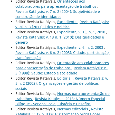
Editor Revista Katálysis,
Orientações aos
colaboradores para apresentação de trabalhos
,
Revista Katálysis: v. 7 n. 2 (2004): Subjetividade e
construção de identidades
Editor Revista Katálysis,
Expediente
,
Revista Katálysis:
v. 20 n. 3 (2017): Ética e política
Editor Revista Katálysis,
Expediente, v. 13, n. 1, 2010
,
Revista Katálysis: v. 13 n. 1 (2010): Desigualdades e
gênero
Editor Revista Katálysis,
Expediente, v. 6, n. 2, 2003
,
Revista Katálysis: v. 6 n. 2 (2003): Cidade, participação,
transformação
Editor Revista Katálysis,
Orientação aos colaboradores
para apresentação de trabalhos
,
Revista Katálysis: n.
3 (1998): Saúde: Estado e sociedade
Editor Revista Katálysis,
Editorial
,
Revista Katálysis: v.
5 n. 2 (2002): Organizações e gestão de políticas
sociais
Editor Revista Katálysis,
Normas para apresentação de
trabalhos
,
Revista Katálysis: 2013: Número Especial
Bilíngue - Serviço Social, História e Desafios
Editor Revista Katálysis,
Normas editoriais
,
Revista
Katálysis: v. 19 n. 3 (2016): Formação profissional,