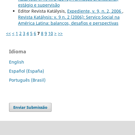
estágio e supervisão
Editor Revista Katálysis,
Expediente, v. 9, n. 2, 2006
,
Revista Katálysis: v. 9 n. 2 (2006): Serviço Social na
América Latina: balanços, desafios e perspectivas
<<
<
1
2
3
4
5
6
7
8
9
10
>
>>
Idioma
English
Español (España)
Português (Brasil)
Enviar Submissão