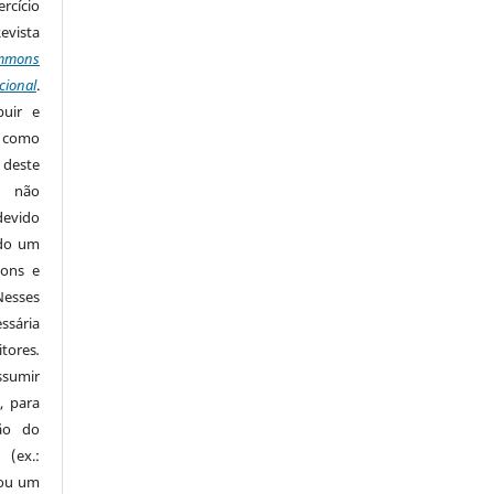
rcício
Revista
mmons
cional
.
buir e
m como
 deste
s não
devido
ido um
mons e
Nesses
ssária
tores
.
sumir
, para
são do
 (ex.:
 ou um