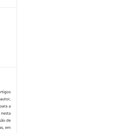
tigos
autor,
para a
 nesta
 são de
as, em