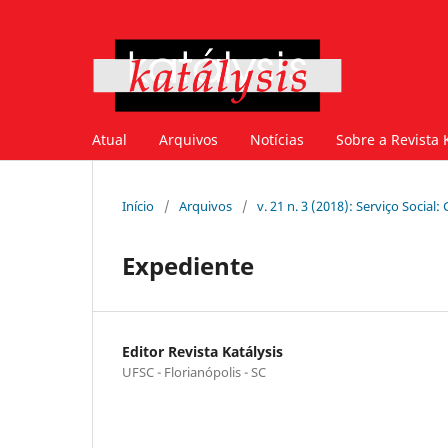
Atual
Arquivos
Notícias
Sobre a Revista 
Início
/
Arquivos
/
v. 21 n. 3 (2018): Serviço Social
Expediente
Editor Revista Katálysis
UFSC - Florianópolis - SC