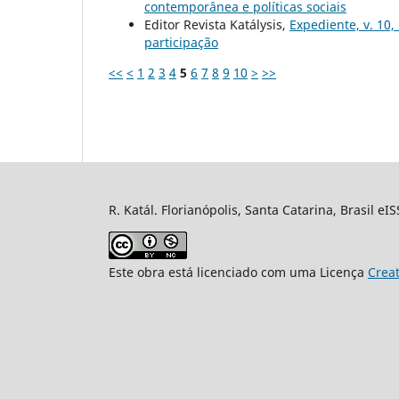
contemporânea e políticas sociais
Editor Revista Katálysis,
Expediente, v. 10,
participação
<<
<
1
2
3
4
5
6
7
8
9
10
>
>>
R. Katál. Florianópolis, Santa Catarina, Brasil eI
Este obra está licenciado com uma Licença
Crea