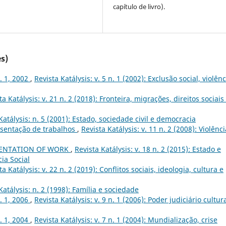
capítulo de livro).
s)
n. 1, 2002
,
Revista Katálysis: v. 5 n. 1 (2002): Exclusão social, violênc
ta Katálysis: v. 21 n. 2 (2018): Fronteira, migrações, direitos sociais
Katálysis: n. 5 (2001): Estado, sociedade civil e democracia
sentação de trabalhos
,
Revista Katálysis: v. 11 n. 2 (2008): Violênci
ENTATION OF WORK
,
Revista Katálysis: v. 18 n. 2 (2015): Estado e
cia Social
ta Katálysis: v. 22 n. 2 (2019): Conflitos sociais, ideologia, cultura e
Katálysis: n. 2 (1998): Família e sociedade
n. 1, 2006
,
Revista Katálysis: v. 9 n. 1 (2006): Poder judiciário cultur
n. 1, 2004
,
Revista Katálysis: v. 7 n. 1 (2004): Mundialização, crise