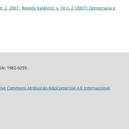
 n. 2, 2007
,
Revista Katálysis: v. 10 n. 2 (2007): Democracia e
SSN: 1982-0259.
tive Commons Atribuição-NãoComercial 4.0 Internacional
.