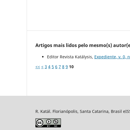
Artigos mais lidos pelo mesmo(s) autor(e
Editor Revista Katálysis,
Expediente, v. 0, 
<<
<
3
4
5
6
7
8
9
10
R. Katál. Florianópolis, Santa Catarina, Brasil eI