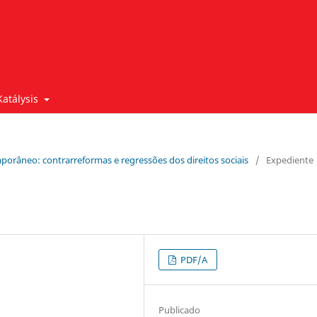
Katálysis
emporâneo: contrarreformas e regressões dos direitos sociais
/
Expediente
PDF/A
Publicado