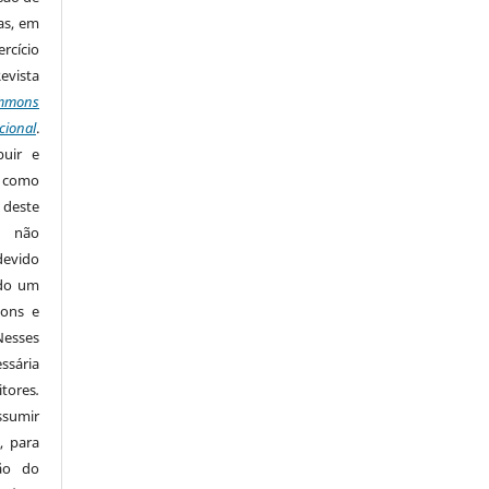
as, em
rcício
Revista
mmons
cional
.
buir e
m como
 deste
s não
devido
ido um
mons e
Nesses
ssária
tores
.
sumir
, para
são do