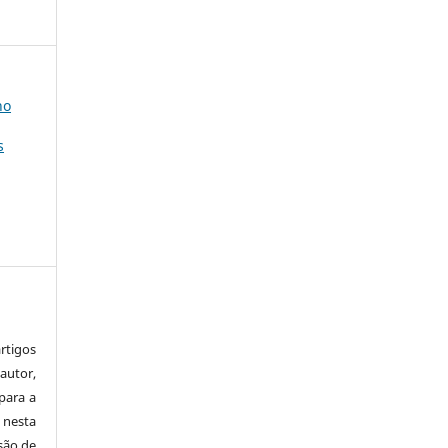
no
s
tigos
autor,
para a
 nesta
 são de