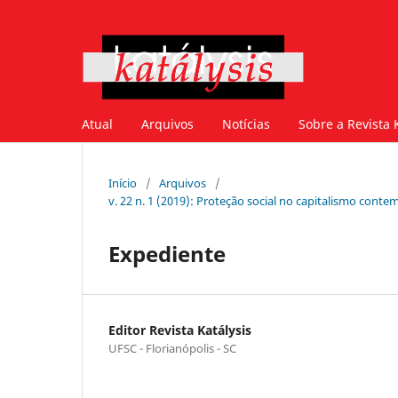
Atual
Arquivos
Notícias
Sobre a Revista 
Início
/
Arquivos
/
v. 22 n. 1 (2019): Proteção social no capitalismo cont
Expediente
Editor Revista Katálysis
UFSC - Florianópolis - SC