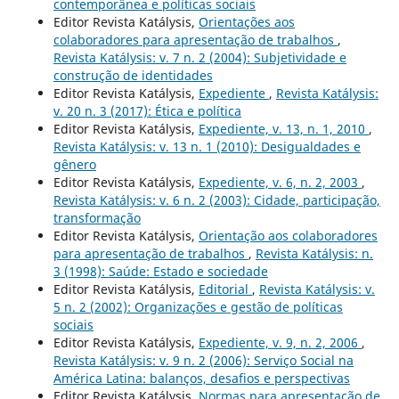
contemporânea e políticas sociais
Editor Revista Katálysis,
Orientações aos
colaboradores para apresentação de trabalhos
,
Revista Katálysis: v. 7 n. 2 (2004): Subjetividade e
construção de identidades
Editor Revista Katálysis,
Expediente
,
Revista Katálysis:
v. 20 n. 3 (2017): Ética e política
Editor Revista Katálysis,
Expediente, v. 13, n. 1, 2010
,
Revista Katálysis: v. 13 n. 1 (2010): Desigualdades e
gênero
Editor Revista Katálysis,
Expediente, v. 6, n. 2, 2003
,
Revista Katálysis: v. 6 n. 2 (2003): Cidade, participação,
transformação
Editor Revista Katálysis,
Orientação aos colaboradores
para apresentação de trabalhos
,
Revista Katálysis: n.
3 (1998): Saúde: Estado e sociedade
Editor Revista Katálysis,
Editorial
,
Revista Katálysis: v.
5 n. 2 (2002): Organizações e gestão de políticas
sociais
Editor Revista Katálysis,
Expediente, v. 9, n. 2, 2006
,
Revista Katálysis: v. 9 n. 2 (2006): Serviço Social na
América Latina: balanços, desafios e perspectivas
Editor Revista Katálysis,
Normas para apresentação de