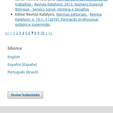
trabalhos
,
Revista Katálysis: 2013: Número Especial
Bilíngue - Serviço Social, História e Desafios
Editor Revista Katálysis,
Normas editoriais
,
Revista
Katálysis: v. 19 n. 3 (2016): Formação profissional,
estágio e supervisão
<<
<
1
2
3
4
5
6
7
8
9
10
>
>>
Idioma
English
Español (España)
Português (Brasil)
Enviar Submissão