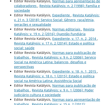
Editor Revista Katálysis,
Normas para apresentação de
colaboradores
,
Revista Katálysis: n. 2 (1998): Família e
sociedade
Editor Revista Katálysis,
Expediente
,
Revista Katálysis:
v. 21 n. 3 (2018): Serviço Social: Gênero, raça/etnia,
gerações e sexualidade
Editor Revista Katálysis,
Normas editoriais
,
Revista
Katálysis: v. 19 n. 2 (2016): Questão Fundiária
Editor Revista Katálysis,
Expediente, v. 17, n. 2, 2014
,
Revista Katálysis: v. 17 n. 2 (2014): Estado e política
social: saúde
Editor Revista Katálysis,
Normas para publicação de
trabalhos
,
Revista Katálysis: v. 9 n. 2 (2006): Serviço
Social na América Latina: balanços, desafios e
perspectivas
Editor Revista Katálysis,
Expediente, v. 18, n. 1, 2015
,
Revista Katálysis: v. 18 n. 1 (2015): Estado e política
social na América Latina: Assistência Social
Editor Revista Katálysis,
Normas para publicação de
trabalhos
,
Revista Katálysis: v. 9 n. 1 (2006): Poder
judiciário cultura e sociedade
Editor Revista Katálysis,
Normas para apresentação de
trabalhos
,
Revista Katálysis: v. 15 n. 2 (2012):