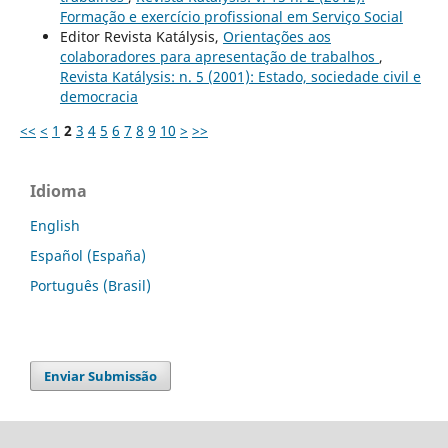
Formação e exercício profissional em Serviço Social
Editor Revista Katálysis,
Orientações aos
colaboradores para apresentação de trabalhos
,
Revista Katálysis: n. 5 (2001): Estado, sociedade civil e
democracia
<<
<
1
2
3
4
5
6
7
8
9
10
>
>>
Idioma
English
Español (España)
Português (Brasil)
Enviar Submissão