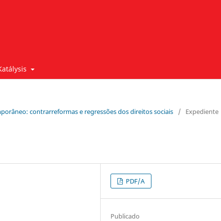
Katálysis
emporâneo: contrarreformas e regressões dos direitos sociais
/
Expediente
PDF/A
Publicado