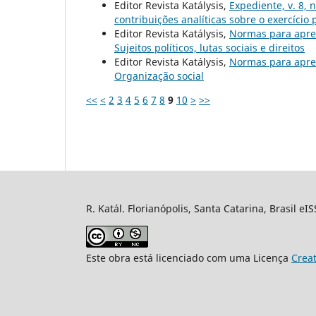
Editor Revista Katálysis,
Expediente, v. 8, 
contribuições analíticas sobre o exercício 
Editor Revista Katálysis,
Normas para apre
Sujeitos políticos, lutas sociais e direitos
Editor Revista Katálysis,
Normas para apre
Organização social
<<
<
2
3
4
5
6
7
8
9
10
>
>>
R. Katál. Florianópolis, Santa Catarina, Brasil eI
Este obra está licenciado com uma Licença
Crea