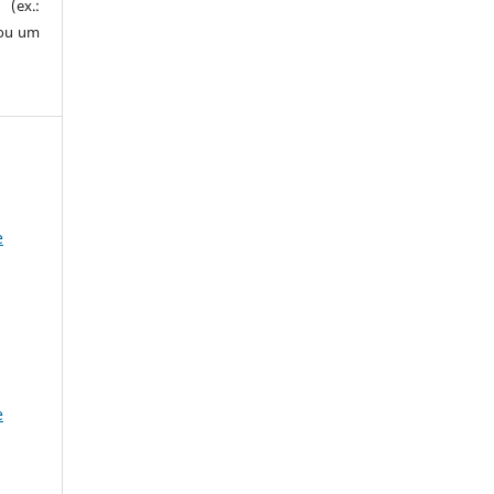
 (ex.:
 ou um
e
e