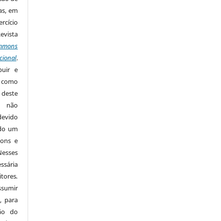
as, em
rcício
Revista
mmons
cional
.
buir e
m como
 deste
s não
devido
ido um
mons e
Nesses
ssária
tores
.
sumir
, para
são do