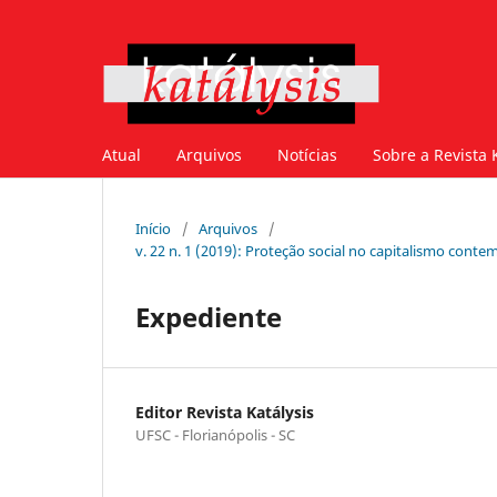
Atual
Arquivos
Notícias
Sobre a Revista 
Início
/
Arquivos
/
v. 22 n. 1 (2019): Proteção social no capitalismo cont
Expediente
Editor Revista Katálysis
UFSC - Florianópolis - SC