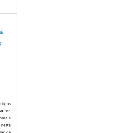
no
s
tigos
autor,
para a
 nesta
 são de