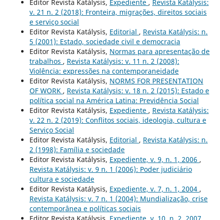
Editor Revista Katálysis,
Expediente
,
Revista Katálysis:
v. 21 n. 2 (2018): Fronteira, migrações, direitos sociais
e serviço social
Editor Revista Katálysis,
Editorial
,
Revista Katálysis: n.
5 (2001): Estado, sociedade civil e democracia
Editor Revista Katálysis,
Normas para apresentação de
trabalhos
,
Revista Katálysis: v. 11 n. 2 (2008):
Violência: expressões na contemporaneidade
Editor Revista Katálysis,
NORMS FOR PRESENTATION
OF WORK
,
Revista Katálysis: v. 18 n. 2 (2015): Estado e
política social na América Latina: Previdência Social
Editor Revista Katálysis,
Expediente
,
Revista Katálysis:
v. 22 n. 2 (2019): Conflitos sociais, ideologia, cultura e
Serviço Social
Editor Revista Katálysis,
Editorial
,
Revista Katálysis: n.
2 (1998): Família e sociedade
Editor Revista Katálysis,
Expediente, v. 9, n. 1, 2006
,
Revista Katálysis: v. 9 n. 1 (2006): Poder judiciário
cultura e sociedade
Editor Revista Katálysis,
Expediente, v. 7, n. 1, 2004
,
Revista Katálysis: v. 7 n. 1 (2004): Mundialização, crise
contemporânea e políticas sociais
Editor Revista Katálysis,
Expediente, v. 10, n. 2, 2007
,