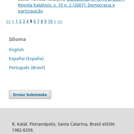
Revista Katálysis: v. 10 n. 2 (2007): Democracia e
participação
<<
<
1
2
3
4
5
6
7
8
9
10
>
>>
Idioma
English
Español (España)
Português (Brasil)
Enviar Submissão
R. Katál. Florianópolis, Santa Catarina, Brasil eISSN:
1982-0259.