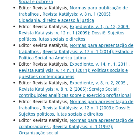
Social e pobreza
Editor Revista Katálysis,
Normas para publicação de
trabalhos
,
Revista Katálysis: v. 8 n. 1 (2005):
Cidadania, direito e acesso à justiça
Editor Revista Katálysis,
Expediente, v. 1, n. 12, 2009
,
Revista Katálysis: v. 12 n. 1 (2009): Dossiê: Sujeitos
políticos, lutas sociais e direitos
Editor Revista Katálysis,
Normas para apresentação de
trabalhos
,
Revista Katálysis: v. 17 n. 1 (2014): Estado e
Política Social na América Latina
Editor Revista Katálysis,
Expediente, v. 14, n. 1, 2011
,
Revista Katálysis: v. 14 n. 1 (2011): Políticas sociais e
questões contemporâneas
Editor Revista Katálysis,
Expediente, v. 8, n. 2, 2005
,
Revista Katálysis: v. 8 n. 2 (2005): Serviço Social:
contribuições analíticas sobre o exercício profissional
Editor Revista Katálysis,
Normas para apresentação de
trabalhos
,
Revista Katálysis: v. 12 n. 1 (2009): Dossiê:
Sujeitos políticos, lutas sociais e direitos
Editor Revista Katálysis,
Normas para apresentação de
colaboradores
,
Revista Katálysis: n. 1 (1997):
Organização social