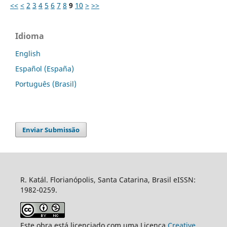
<<
<
2
3
4
5
6
7
8
9
10
>
>>
Idioma
English
Español (España)
Português (Brasil)
Enviar Submissão
R. Katál. Florianópolis, Santa Catarina, Brasil eISSN:
1982-0259.
Este obra está licenciado com uma Licença
Creative