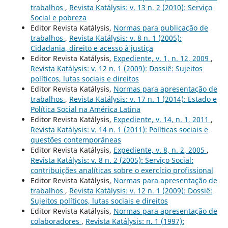
trabalhos
,
Revista Katálysis: v. 13 n. 2 (2010): Serviço
Social e pobreza
Editor Revista Katálysis,
Normas para publicação de
trabalhos
,
Revista Katálysis: v. 8 n. 1 (2005):
Cidadania, direito e acesso à justiça
Editor Revista Katálysis,
Expediente, v. 1, n. 12, 2009
,
Revista Katálysis: v. 12 n. 1 (2009): Dossiê: Sujeitos
políticos, lutas sociais e direitos
Editor Revista Katálysis,
Normas para apresentação de
trabalhos
,
Revista Katálysis: v. 17 n. 1 (2014): Estado e
Política Social na América Latina
Editor Revista Katálysis,
Expediente, v. 14, n. 1, 2011
,
Revista Katálysis: v. 14 n. 1 (2011): Políticas sociais e
questões contemporâneas
Editor Revista Katálysis,
Expediente, v. 8, n. 2, 2005
,
Revista Katálysis: v. 8 n. 2 (2005): Serviço Social:
contribuições analíticas sobre o exercício profissional
Editor Revista Katálysis,
Normas para apresentação de
trabalhos
,
Revista Katálysis: v. 12 n. 1 (2009): Dossiê:
Sujeitos políticos, lutas sociais e direitos
Editor Revista Katálysis,
Normas para apresentação de
colaboradores
,
Revista Katálysis: n. 1 (1997):