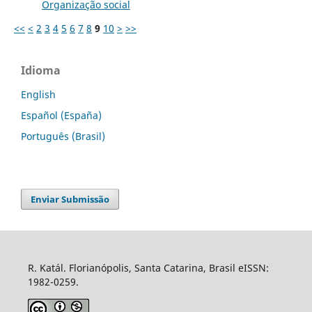
Organização social
<<
<
2
3
4
5
6
7
8
9
10
>
>>
Idioma
English
Español (España)
Português (Brasil)
Enviar Submissão
R. Katál. Florianópolis, Santa Catarina, Brasil eISSN:
1982-0259.