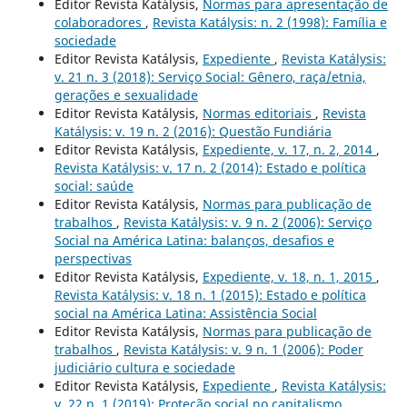
Editor Revista Katálysis,
Normas para apresentação de
colaboradores
,
Revista Katálysis: n. 2 (1998): Família e
sociedade
Editor Revista Katálysis,
Expediente
,
Revista Katálysis:
v. 21 n. 3 (2018): Serviço Social: Gênero, raça/etnia,
gerações e sexualidade
Editor Revista Katálysis,
Normas editoriais
,
Revista
Katálysis: v. 19 n. 2 (2016): Questão Fundiária
Editor Revista Katálysis,
Expediente, v. 17, n. 2, 2014
,
Revista Katálysis: v. 17 n. 2 (2014): Estado e política
social: saúde
Editor Revista Katálysis,
Normas para publicação de
trabalhos
,
Revista Katálysis: v. 9 n. 2 (2006): Serviço
Social na América Latina: balanços, desafios e
perspectivas
Editor Revista Katálysis,
Expediente, v. 18, n. 1, 2015
,
Revista Katálysis: v. 18 n. 1 (2015): Estado e política
social na América Latina: Assistência Social
Editor Revista Katálysis,
Normas para publicação de
trabalhos
,
Revista Katálysis: v. 9 n. 1 (2006): Poder
judiciário cultura e sociedade
Editor Revista Katálysis,
Expediente
,
Revista Katálysis:
v. 22 n. 1 (2019): Proteção social no capitalismo