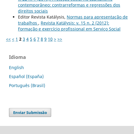
contemporâneo: contrarreformas e regressões dos
direitos sociais
Editor Revista Katálysis,
Normas para apresentação de
trabalhos
,
Revista Katálysis: v. 15 n. 2 (2012):
Formação e exercício profissional em Serviço Social
<<
<
1
2
3
4
5
6
7
8
9
10
>
>>
Idioma
English
Español (España)
Português (Brasil)
Enviar Submissão