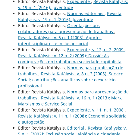
Editor Revista Katálysis,
Expediente
,
Revista Katálysis:
v. 19 n. 1 (2016): Juventude
Editor Revista Katálysis,
Normas editoriais
,
Revista
Katálysis: v. 19 n. 1 (2016): Juventude
Editor Revista Katálysis,
Orientações aos
colaboradores para apresentação de trabalhos
,
Revista Katálysis: v. 6 n. 1 (2003): Aportes
interdisciplinares e inclusão social
Editor Revista Katálysis,
Expediente, v. 12, n. 2, 2009
,
Revista Katálysis: v. 12 n. 2 (2009): Dossiê: As
configurações do trabalho na sociedade capitalista
Editor Revista Katálysis,
Normas para publicação de
trabalhos
,
Revista Katálysis: v. 8 n. 2 (2005): Serviço
Social: contribuições analíticas sobre o exercício
profissional
Editor Revista Katálysis,
Normas para apresentação de
trabalhos
,
Revista Katálysis: v. 16 n. 1 (2013): Marx,
Marxismos e Serviço Social
Editor Revista Katálysis,
Expediente, v. 11, n. 1, 2008
,
Revista Katálysis: v. 11 n. 1 (2008): Economia solidária
e autogestão
Editor Revista Katálysis,
Editorial
,
Revista Katálysis: v.
5 n. 1 (2002): Exclusão social, violência e cidadania