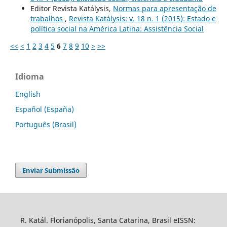
Editor Revista Katálysis,
Normas para apresentação de
trabalhos
,
Revista Katálysis: v. 18 n. 1 (2015): Estado e
política social na América Latina: Assistência Social
<<
<
1
2
3
4
5
6
7
8
9
10
>
>>
Idioma
English
Español (España)
Português (Brasil)
Enviar Submissão
R. Katál. Florianópolis, Santa Catarina, Brasil eISSN: