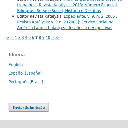
trabalhos
,
Revista Katálysis: 2013: Número Especial
Bilíngue - Serviço Social, História e Desafios
Editor Revista Katálysis,
Expediente, v. 9, n. 2, 2006
,
Revista Katálysis: v. 9 n. 2 (2006): Serviço Social na
América Latina: balanços, desafios e perspectivas
<<
<
1
2
3
4
5
6
7
8
9
10
>
>>
Idioma
English
Español (España)
Português (Brasil)
Enviar Submissão