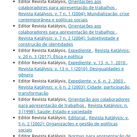
Editor Revista Katálysis,
Orientações aos
colaboradores para apresentação de trabalhos
,
Revista Katálysis: v. 7 n. 1 (2004): Mundialização, crise
contemporânea e políticas sociais
Editor Revista Katálysis,
Orientações aos
colaboradores para apresentação de trabalhos
,
Revista Katálysis: v. 7 n. 2 (2004): Subjetividade e
construção de identidades
Editor Revista Katálysis,
Expediente
,
Revista Katálysis:
v. 20 n. 3 (2017): Ética e política
Editor Revista Katálysis,
Expediente, v. 13, n. 1, 2010
,
Revista Katálysis: v. 13 n. 1 (2010): Desigualdades e
gênero
Editor Revista Katálysis,
Expediente, v. 6, n. 2, 2003
,
Revista Katálysis: v. 6 n. 2 (2003): Cidade, participação,
transformação
Editor Revista Katálysis,
Orientação aos colaboradores
para apresentação de trabalhos
,
Revista Katálysis: n.
3 (1998): Saúde: Estado e sociedade
Editor Revista Katálysis,
Editorial
,
Revista Katálysis: v.
5 n. 2 (2002): Organizações e gestão de políticas
sociais
Editor Revista Katálysis,
Normas para apresentação de