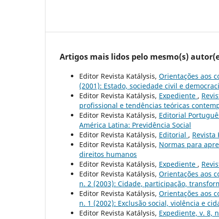
Artigos mais lidos pelo mesmo(s) autor(e
Editor Revista Katálysis,
Orientações aos c
(2001): Estado, sociedade civil e democrac
Editor Revista Katálysis,
Expediente
,
Revis
profissional e tendências teóricas conte
Editor Revista Katálysis,
Editorial Portugu
América Latina: Previdência Social
Editor Revista Katálysis,
Editorial
,
Revista 
Editor Revista Katálysis,
Normas para apre
direitos humanos
Editor Revista Katálysis,
Expediente
,
Revis
Editor Revista Katálysis,
Orientações aos c
n. 2 (2003): Cidade, participação, transfo
Editor Revista Katálysis,
Orientações aos c
n. 1 (2002): Exclusão social, violência e ci
Editor Revista Katálysis,
Expediente, v. 8, 