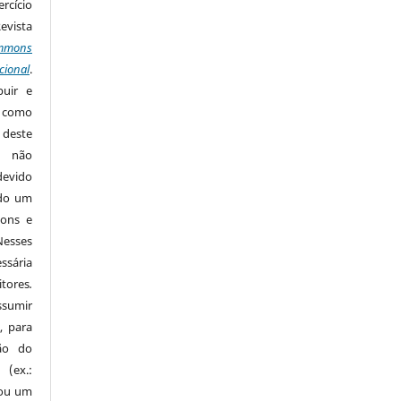
rcício
Revista
mmons
cional
.
buir e
m como
 deste
s não
devido
ido um
mons e
Nesses
ssária
tores
.
sumir
, para
são do
 (ex.:
 ou um