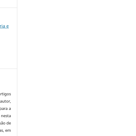
ria e
tigos
autor,
para a
 nesta
 são de
as, em