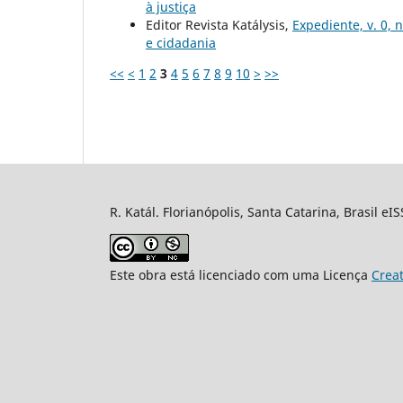
à justiça
Editor Revista Katálysis,
Expediente, v. 0, 
e cidadania
<<
<
1
2
3
4
5
6
7
8
9
10
>
>>
R. Katál. Florianópolis, Santa Catarina, Brasil eI
Este obra está licenciado com uma Licença
Crea