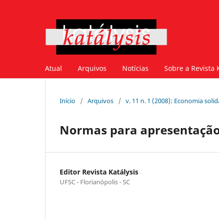
Atual
Arquivos
Notícias
Sobre a Revista 
Início
/
Arquivos
/
v. 11 n. 1 (2008): Economia soli
Normas para apresentação
Editor Revista Katálysis
UFSC - Florianópolis - SC