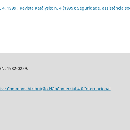
n. 4, 1999
,
Revista Katálysis: n. 4 (1999): Seguridade, assistência so
SSN: 1982-0259.
tive Commons Atribuição-NãoComercial 4.0 Internacional
.