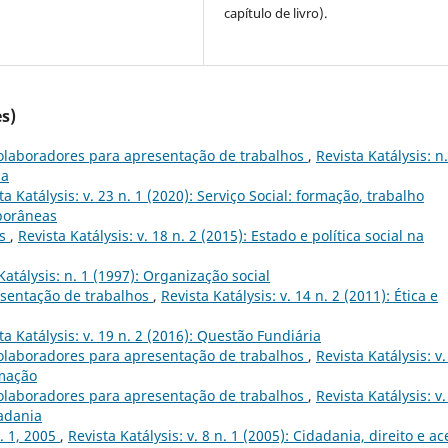
capítulo de livro).
s)
olaboradores para apresentação de trabalhos
,
Revista Katálysis: n.
ia
ta Katálysis: v. 23 n. 1 (2020): Serviço Social: formação, trabalho
mporâneas
ês
,
Revista Katálysis: v. 18 n. 2 (2015): Estado e política social na
Katálysis: n. 1 (1997): Organização social
sentação de trabalhos
,
Revista Katálysis: v. 14 n. 2 (2011): Ética e
ta Katálysis: v. 19 n. 2 (2016): Questão Fundiária
olaboradores para apresentação de trabalhos
,
Revista Katálysis: v.
rmação
olaboradores para apresentação de trabalhos
,
Revista Katálysis: v.
dadania
n. 1, 2005
,
Revista Katálysis: v. 8 n. 1 (2005): Cidadania, direito e a