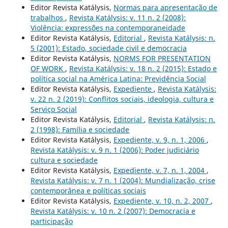
Editor Revista Katálysis,
Normas para apresentação de
trabalhos
,
Revista Katálysis: v. 11 n. 2 (2008):
Violência: expressões na contemporaneidade
Editor Revista Katálysis,
Editorial
,
Revista Katálysis: n.
5 (2001): Estado, sociedade civil e democracia
Editor Revista Katálysis,
NORMS FOR PRESENTATION
OF WORK
,
Revista Katálysis: v. 18 n. 2 (2015): Estado e
política social na América Latina: Previdência Social
Editor Revista Katálysis,
Expediente
,
Revista Katálysis:
v. 22 n. 2 (2019): Conflitos sociais, ideologia, cultura e
Serviço Social
Editor Revista Katálysis,
Editorial
,
Revista Katálysis: n.
2 (1998): Família e sociedade
Editor Revista Katálysis,
Expediente, v. 9, n. 1, 2006
,
Revista Katálysis: v. 9 n. 1 (2006): Poder judiciário
cultura e sociedade
Editor Revista Katálysis,
Expediente, v. 7, n. 1, 2004
,
Revista Katálysis: v. 7 n. 1 (2004): Mundialização, crise
contemporânea e políticas sociais
Editor Revista Katálysis,
Expediente, v. 10, n. 2, 2007
,
Revista Katálysis: v. 10 n. 2 (2007): Democracia e
participação