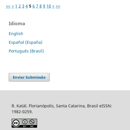
<<
<
1
2
3
4
5
6
7
8
9
10
>
>>
Idioma
English
Español (España)
Português (Brasil)
Enviar Submissão
R. Katál. Florianópolis, Santa Catarina, Brasil eISSN:
1982-0259.