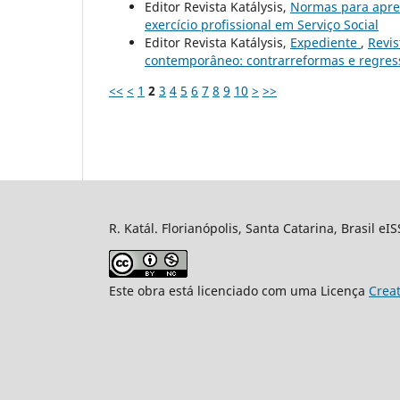
Editor Revista Katálysis,
Normas para apre
exercício profissional em Serviço Social
Editor Revista Katálysis,
Expediente
,
Revis
contemporâneo: contrarreformas e regressõ
<<
<
1
2
3
4
5
6
7
8
9
10
>
>>
R. Katál. Florianópolis, Santa Catarina, Brasil eI
Este obra está licenciado com uma Licença
Crea