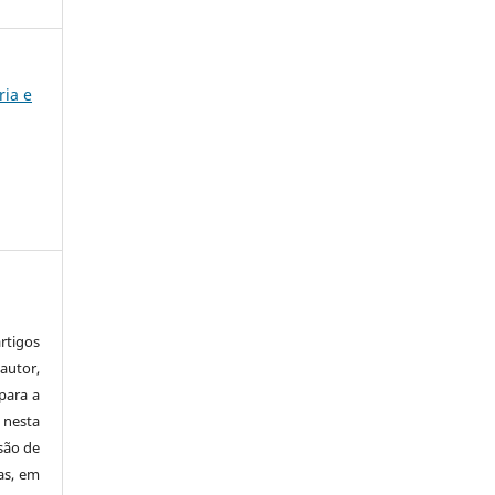
ria e
tigos
autor,
para a
 nesta
 são de
as, em