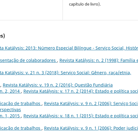
capítulo de livro).
s)
ta Katálysis: 2013: Número Especial Bilíngue - Serviço Social, Histór
sentação de colaboradores
,
Revista Katálysis: n. 2 (1998): Família 
ta Katálysis: v. 21 n. 3 (2018): Serviço Social: Gênero, raça/etnia,
s
,
Revista Katálysis: v. 19 n. 2 (2016): Questão Fundiária
 n. 2, 2014
,
Revista Katálysis: v. 17 n. 2 (2014): Estado e política soci
icação de trabalhos
,
Revista Katálysis: v. 9 n. 2 (2006): Serviço Soci
rspectivas
 n. 1, 2015
,
Revista Katálysis: v. 18 n. 1 (2015): Estado e política soc
icação de trabalhos
,
Revista Katálysis: v. 9 n. 1 (2006): Poder judic