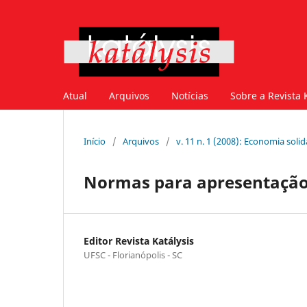
Atual
Arquivos
Notícias
Sobre a Revista 
Início
/
Arquivos
/
v. 11 n. 1 (2008): Economia soli
Normas para apresentação
Editor Revista Katálysis
UFSC - Florianópolis - SC