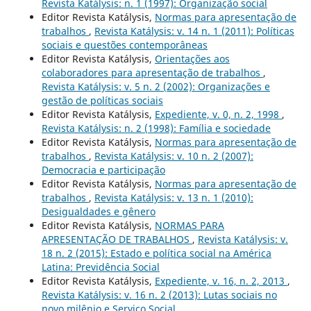
Revista Katálysis: n. 1 (1997): Organização social
Editor Revista Katálysis,
Normas para apresentação de
trabalhos
,
Revista Katálysis: v. 14 n. 1 (2011): Políticas
sociais e questões contemporâneas
Editor Revista Katálysis,
Orientações aos
colaboradores para apresentação de trabalhos
,
Revista Katálysis: v. 5 n. 2 (2002): Organizações e
gestão de políticas sociais
Editor Revista Katálysis,
Expediente, v. 0, n. 2, 1998
,
Revista Katálysis: n. 2 (1998): Família e sociedade
Editor Revista Katálysis,
Normas para apresentação de
trabalhos
,
Revista Katálysis: v. 10 n. 2 (2007):
Democracia e participação
Editor Revista Katálysis,
Normas para apresentação de
trabalhos
,
Revista Katálysis: v. 13 n. 1 (2010):
Desigualdades e gênero
Editor Revista Katálysis,
NORMAS PARA
APRESENTAÇÃO DE TRABALHOS
,
Revista Katálysis: v.
18 n. 2 (2015): Estado e política social na América
Latina: Previdência Social
Editor Revista Katálysis,
Expediente, v. 16, n. 2, 2013
,
Revista Katálysis: v. 16 n. 2 (2013): Lutas sociais no
novo milênio e Serviço Social