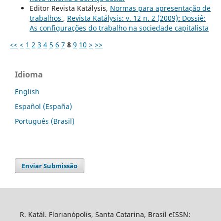
Editor Revista Katálysis,
Normas para apresentação de
trabalhos
,
Revista Katálysis: v. 12 n. 2 (2009): Dossiê:
As configurações do trabalho na sociedade capitalista
<<
<
1
2
3
4
5
6
7
8
9
10
>
>>
Idioma
English
Español (España)
Português (Brasil)
Enviar Submissão
R. Katál. Florianópolis, Santa Catarina, Brasil eISSN: