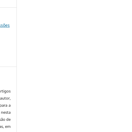
essões
tigos
autor,
para a
 nesta
 são de
as, em