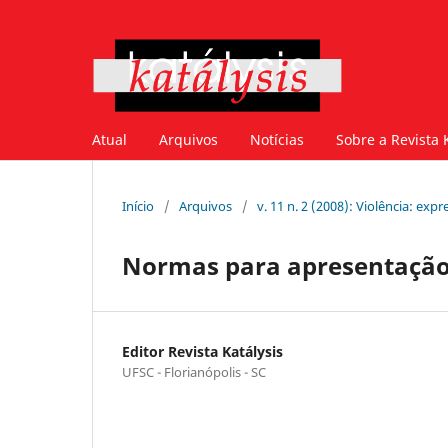
Atual
Arquivos
Notícias
Sobre a Revista 
Início
/
Arquivos
/
v. 11 n. 2 (2008): Violência: e
Normas para apresentação
Editor Revista Katálysis
UFSC - Florianópolis - SC