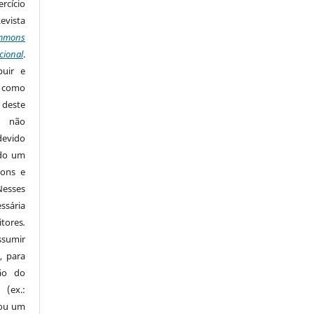
rcício
Revista
mmons
cional
.
buir e
m como
 deste
s não
devido
ido um
mons e
Nesses
ssária
tores
.
sumir
, para
são do
 (ex.:
 ou um