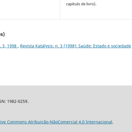
capítulo de livro).
s)
n. 3, 1998
,
Revista Katálysis: n. 3 (1998): Saúde: Estado e sociedade
SSN: 1982-0259.
tive Commons Atribuição-NãoComercial 4.0 Internacional
.