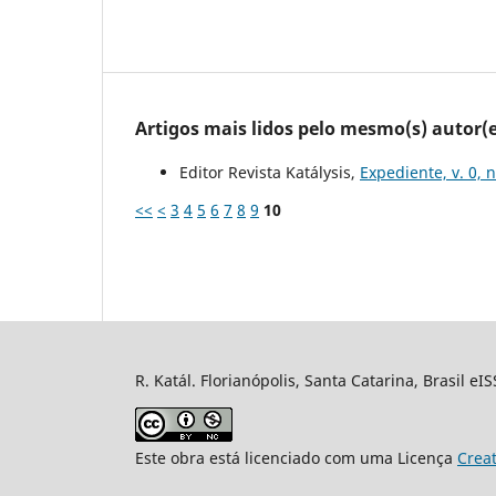
Artigos mais lidos pelo mesmo(s) autor(e
Editor Revista Katálysis,
Expediente, v. 0, 
<<
<
3
4
5
6
7
8
9
10
R. Katál. Florianópolis, Santa Catarina, Brasil eI
Este obra está licenciado com uma Licença
Crea