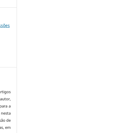
essões
tigos
autor,
para a
 nesta
 são de
as, em