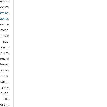
rcício
Revista
mmons
cional
.
buir e
m como
 deste
s não
devido
ido um
mons e
Nesses
ssária
tores
.
sumir
, para
são do
 (ex.:
 ou um