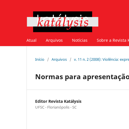
Atual
Arquivos
Notícias
Sobre a Revista 
Início
/
Arquivos
/
v. 11 n. 2 (2008): Violência: e
Normas para apresentação
Editor Revista Katálysis
UFSC - Florianópolis - SC