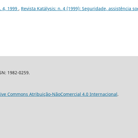
n. 4, 1999
,
Revista Katálysis: n. 4 (1999): Seguridade, assistência so
SSN: 1982-0259.
tive Commons Atribuição-NãoComercial 4.0 Internacional
.