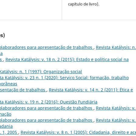
capítulo de livro).
s)
olaboradores para apresentação de trabalhos
,
Revista Katálysis: n.
ia
ês
,
Revista Katálysis: v. 18 n. 2 (2015): Estado e política social na
Katálysis: n. 1 (1997): Organização social
ta Katálysis: v. 23 n. 1 (2020): Serviço Social: formação, trabalho
mporâneas
sentação de trabalhos
,
Revista Katálysis: v. 14 n. 2 (2011): Ética e
ta Katálysis: v. 19 n. 2 (2016): Questão Fundiária
olaboradores para apresentação de trabalhos
,
Revista Katálysis: v.
rmação
olaboradores para apresentação de trabalhos
,
Revista Katálysis: v.
dadania
n. 1, 2005
,
Revista Katálysis: v. 8 n. 1 (2005): Cidadania, direito e a