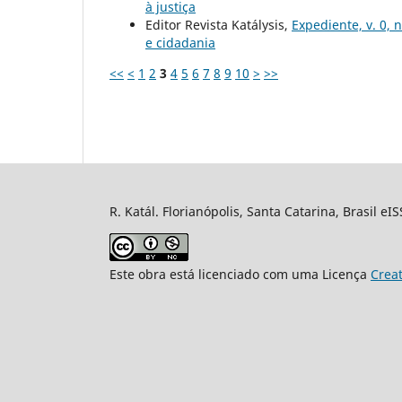
à justiça
Editor Revista Katálysis,
Expediente, v. 0, 
e cidadania
<<
<
1
2
3
4
5
6
7
8
9
10
>
>>
R. Katál. Florianópolis, Santa Catarina, Brasil eI
Este obra está licenciado com uma Licença
Crea