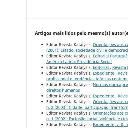
Artigos mais lidos pelo mesmo(s) autor(e
Editor Revista Katálysis,
Orientações aos c
(2001): Estado, sociedade civil e democrac
Editor Revista Katálysis,
Editorial Portugu
América Latina: Previdência Social
Editor Revista Katálysis,
Editorial
,
Revista 
Editor Revista Katálysis,
Expediente
,
Revis
profissional e tendências teóricas conte
Editor Revista Katálysis,
Normas para apre
direitos humanos
Editor Revista Katálysis,
Expediente
,
Revis
Editor Revista Katálysis,
Orientações aos c
n. 2 (2003): Cidade, participação, transfo
Editor Revista Katálysis,
Orientações aos c
n. 1 (2002): Exclusão social, violência e ci
Editor Revista Katálysis,
Expediente, v. 8, 