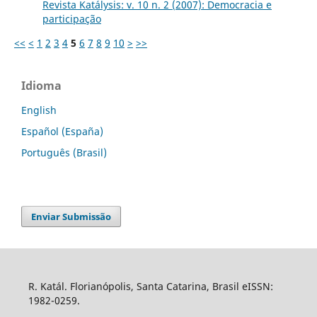
Revista Katálysis: v. 10 n. 2 (2007): Democracia e
participação
<<
<
1
2
3
4
5
6
7
8
9
10
>
>>
Idioma
English
Español (España)
Português (Brasil)
Enviar Submissão
R. Katál. Florianópolis, Santa Catarina, Brasil eISSN:
1982-0259.