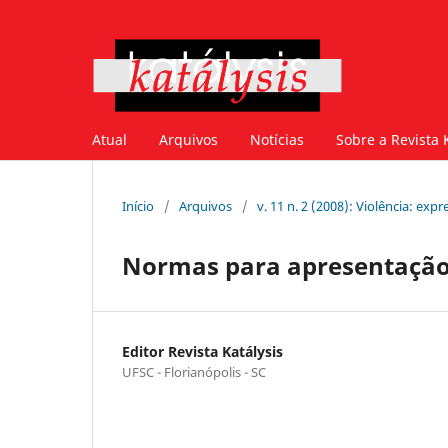
Atual
Arquivos
Notícias
Sobre a Revista 
Início
/
Arquivos
/
v. 11 n. 2 (2008): Violência: e
Normas para apresentação
Editor Revista Katálysis
UFSC - Florianópolis - SC