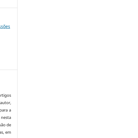
essões
tigos
autor,
para a
 nesta
 são de
as, em