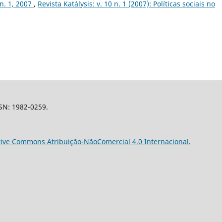
 n. 1, 2007
,
Revista Katálysis: v. 10 n. 1 (2007): Políticas sociais no
SSN: 1982-0259.
tive Commons Atribuição-NãoComercial 4.0 Internacional
.