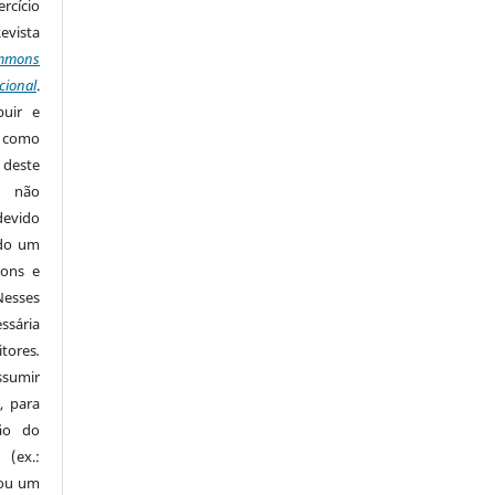
rcício
Revista
mmons
cional
.
buir e
m como
 deste
s não
devido
ido um
mons e
Nesses
ssária
tores
.
sumir
, para
são do
 (ex.:
 ou um