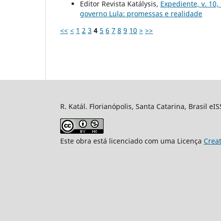
Editor Revista Katálysis,
Expediente, v. 10,
governo Lula: promessas e realidade
<<
<
1
2
3
4
5
6
7
8
9
10
>
>>
R. Katál. Florianópolis, Santa Catarina, Brasil eI
Este obra está licenciado com uma Licença
Crea