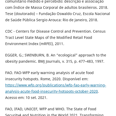
comunitário medido e percebido: descrição e associação
com Índice de Massa Corporal de adultos brasileiros. 2018.
Tese (doutorado) – Fundação Oswaldo Cruz, Escola Nacional
de Saúde Pública Sergio Arouca: Rio de Janeiro, 2018.
CDC - Centers for Disease Control and Prevention. Census
Tract Level State Maps of the Modified Retail Food
Environment Index (mRFEI), 2011.
EGGER, G.; SWINBURN, B. An “ecological” approach to the
obesity pandemic. BMJ Journals, v. 315, p. 477–483, 1997.
FAO. FAO-WFP early warning analysis of acute food
insecurity hotspots. Rome, 2020. Disponível em:
https://www.wfp.org/publications/wfp-fao-early-warning-
analysis-acute-food-insecurity-hotspots-october-2020
.
Acesso em: 10 set. 2021.
FAO, IFAD, UNICEF, WFP and WHO. The State of Food
Security4 and Nutrition in the World 2021. Transforming