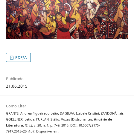
PDF/A
Publicado
21.06.2015
Como Citar
GRANTS, Andréa Figueiredo Leão; DA SILVA, Izabele Cristini; ZANDONÁ, Jair;
GOELLNER, Letícia; FURLAN, Stélio. Vozes [Dis]sonantes.
Anuário de
Literatura
,
[S. l.]
, v. 20, n. 1, p. 7–9, 2015. DOI: 10.5007/2175-
7917.2015v20n1p7. Disponível em: