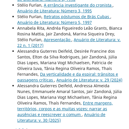
Stélio Furlan,
A errância investigante do cronista
,
Anuário de Literatura: Número 3, 1995
Stélio Furlan,
Retratos póstumos de Brás Cubas
,
Anuário de Literatura: Número 5, 1997
Annabela Rita, Andréa Figueiredo Leão Grants, Bianca
Rosina Mattia, Jair Zandoná, Marina Siqueira Drey,
Stélio Furlan,
Apresentação
,
Anuário de Literatura: v.
22 n. 1 (2017)
Alessandra Guterres Deifeld, Desirée Francine dos
Santos, Elton da Silva Rodrigues, Jair Zandoná, Júlia
Dias Lopes, Mariana Vogt Michaelsen, Patricia de
Oliveira Iuva, Tânia Regina Oliveira Ramos, Thaís
Fernandes,
Da verticalidade e da espiral: trânsitos e
passagens críticas
,
Anuário de Literatura: v. 29 (2024)
Alessandra Guterres Deifeld, Andressa Almeida
Nunes, Emmanuele Amaral Santos, Jair Zandoná, Júlia
Dias Lopes, Mariana Vogt Michaelsen, Tânia Regina
Oliveira Ramos, Thaís Fernandes,
Entre margens,
territórios, corpos e as muitas vozes: narrar as
ausências e reescrever o comum
,
Anuário de
Literatura: v. 30 (2025)