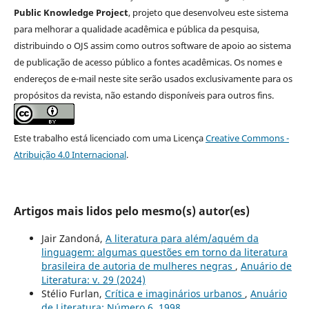
Public Knowledge Project
, projeto que desenvolveu este sistema
para melhorar a qualidade acadêmica e pública da pesquisa,
distribuindo o OJS assim como outros software de apoio ao sistema
de publicação de acesso público a fontes acadêmicas. Os nomes e
endereços de e-mail neste site serão usados exclusivamente para os
propósitos da revista, não estando disponíveis para outros fins.
Este trabalho está licenciado com uma Licença
Creative Commons -
Atribuição 4.0 Internacional
.
Artigos mais lidos pelo mesmo(s) autor(es)
Jair Zandoná,
A literatura para além/aquém da
linguagem: algumas questões em torno da literatura
brasileira de autoria de mulheres negras
,
Anuário de
Literatura: v. 29 (2024)
Stélio Furlan,
Crítica e imaginários urbanos
,
Anuário
de Literatura: Número 6, 1998