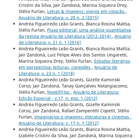
Cristini da Silva, Jair Zandoná, Marina Siqueira Drey,
Stélio Furlan,
Letras & imagens: signos em rotação
,
Anuário de Literatura: v. 20 n. 2 (2015)
Andréa Figueiredo Leão Grants, Bianca Rosina Mattia,
Stélio Furlan,
Fluxo editorial: uma análise quantitativa
da revista Anuário de Literatura (2012-2014)
,
Anuário
de Literatura: v. 21 n. 1 (2016)
Andréa Figueiredo Leão Grants, Bianca Rosina Mattia,
Jair Zandoná, Luiz Felipe Alves dos Santos Ungaretti,
Marina Siqueira Drey, Stélio Furlan,
Estudos literários
em perspectiva: leituras, conexões
,
Anuário de
Literatura: v. 23 n. 1 (2018)
Andréa Figueiredo Leão Grants, Gizelle Kaminski
Corso, Jair Zandoná, Tanay Gonçalves Notargiacomo,
Stélio Furlan,
Novel(h)os
,
Anuário de Literatura:
Edição Especial - v.17, n. esp. 1 (2012)
Andréa Figueiredo Leão Grants, Gizelle Kaminski
Corso, Jair Zandoná, Rafael Zamperetti Copetti, Stélio
Furlan,
Imaginários e imagens: literaturas e cinemas
,
Anuário de Literatura: v. 17 n. 1 (2012)
Andréa Figueiredo Leão Grants, Bianca Rosina Mattia,
Izabele Cristini da Silva, Jair Zandoná, Marina Siqueira