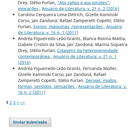
Drey, Stélio Furlan,
"Aos saltos e aos pinotes":
evocações
,
Anuário de Literatura: v. 21 n. 2 (2016)
Carolina Cerqueira Lima Dittrich, Gizelle Kaminski
Corso, Jair Zandoná, Rafael Zamperetti Copetti, Stélio
Furlan,
Signos, máquinas, representações
,
Anuário
de Literatura: v. 16 n. 1 (2011)
Andréa Figueiredo Leão Grants, Bianca Rosina Mattia,
Izabele Cristini da Silva, Jair Zandoná, Marina Siqueira
Drey, Stélio Furlan,
Colagens da heterogeneidade
contemporânea
,
Anuário de Literatura: v. 21 n. 1
(2016)
Andréa Figueiredo Leão Grants, Fernanda Müller,
Gizelle Kaminski Corso, Jair Zandoná, Rafael
Zamperetti Copetti, Stélio Furlan,
Derivas: modos,
formas, sentidos, sensações
,
Anuário de Literatura: v.
16 n. 2 (2011)
1
2
3
>
>>
Enviar Submissão