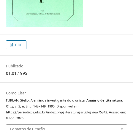
PDF
Publicado
01.01.1995
Como Citar
FURLAN, Stélio. A errância investigante do cronista.
Anuário de Literatura
,
[S. l.]
, v. 3, n. 3, p. 143–149, 1995. Disponível em:
https://periodicos.ufsc.br/index.php/literatura/article/view/5342. Acesso em:
8 ago. 2026.
Fomatos de Citação