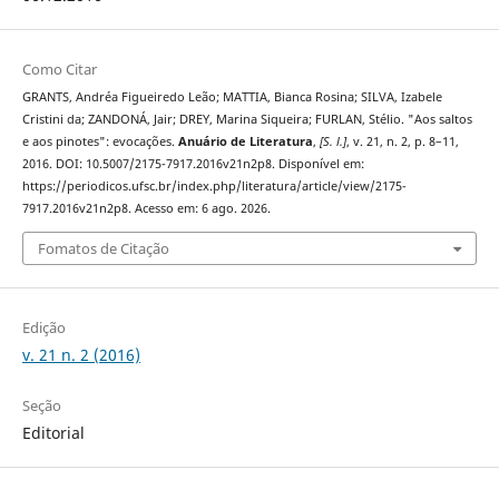
Como Citar
GRANTS, Andréa Figueiredo Leão; MATTIA, Bianca Rosina; SILVA, Izabele
Cristini da; ZANDONÁ, Jair; DREY, Marina Siqueira; FURLAN, Stélio. "Aos saltos
e aos pinotes": evocações.
Anuário de Literatura
,
[S. l.]
, v. 21, n. 2, p. 8–11,
2016. DOI: 10.5007/2175-7917.2016v21n2p8. Disponível em:
https://periodicos.ufsc.br/index.php/literatura/article/view/2175-
7917.2016v21n2p8. Acesso em: 6 ago. 2026.
Fomatos de Citação
Edição
v. 21 n. 2 (2016)
Seção
Editorial