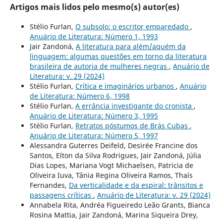
Artigos mais lidos pelo mesmo(s) autor(es)
Stélio Furlan,
O subsolo: o escritor emparedado
,
Anuário de Literatura: Número 1, 1993
Jair Zandoná,
A literatura para além/aquém da
linguagem: algumas questões em torno da literatura
brasileira de autoria de mulheres negras
,
Anuário de
Literatura: v. 29 (2024)
Stélio Furlan,
Crítica e imaginários urbanos
,
Anuário
de Literatura: Número 6, 1998
Stélio Furlan,
A errância investigante do cronista
,
Anuário de Literatura: Número 3, 1995
Stélio Furlan,
Retratos póstumos de Brás Cubas
,
Anuário de Literatura: Número 5, 1997
Alessandra Guterres Deifeld, Desirée Francine dos
Santos, Elton da Silva Rodrigues, Jair Zandoná, Júlia
Dias Lopes, Mariana Vogt Michaelsen, Patricia de
Oliveira Iuva, Tânia Regina Oliveira Ramos, Thaís
Fernandes,
Da verticalidade e da espiral: trânsitos e
passagens críticas
,
Anuário de Literatura: v. 29 (2024)
Annabela Rita, Andréa Figueiredo Leão Grants, Bianca
Rosina Mattia, Jair Zandoná, Marina Siqueira Drey,