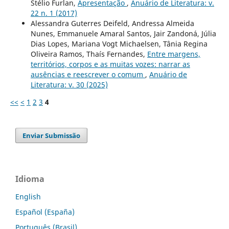
Stélio Furlan,
Apresentação
,
Anuário de Literatura: v.
22 n. 1 (2017)
Alessandra Guterres Deifeld, Andressa Almeida
Nunes, Emmanuele Amaral Santos, Jair Zandoná, Júlia
Dias Lopes, Mariana Vogt Michaelsen, Tânia Regina
Oliveira Ramos, Thaís Fernandes,
Entre margens,
territórios, corpos e as muitas vozes: narrar as
ausências e reescrever o comum
,
Anuário de
Literatura: v. 30 (2025)
<<
<
1
2
3
4
Enviar Submissão
Idioma
English
Español (España)
Português (Brasil)