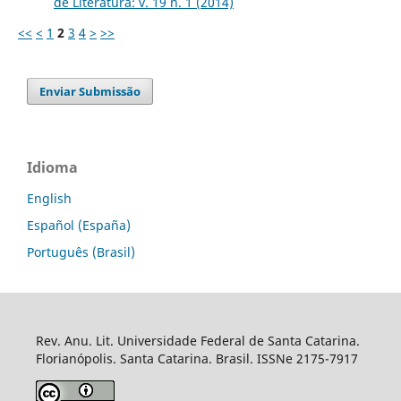
de Literatura: v. 19 n. 1 (2014)
<<
<
1
2
3
4
>
>>
Enviar Submissão
Idioma
English
Español (España)
Português (Brasil)
Rev. Anu. Lit. Universidade Federal de Santa Catarina.
Florianópolis. Santa Catarina. Brasil. ISSNe 2175-7917