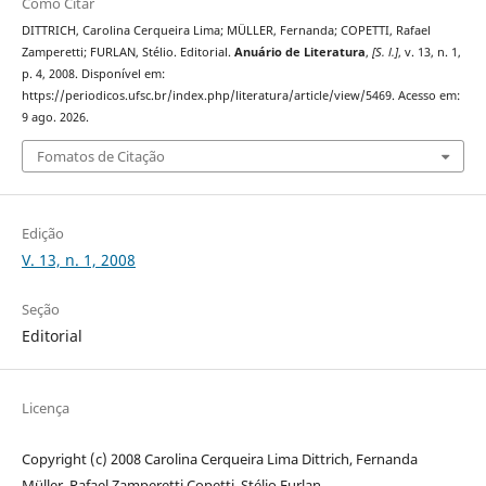
Como Citar
DITTRICH, Carolina Cerqueira Lima; MÜLLER, Fernanda; COPETTI, Rafael
Zamperetti; FURLAN, Stélio. Editorial.
Anuário de Literatura
,
[S. l.]
, v. 13, n. 1,
p. 4, 2008. Disponível em:
https://periodicos.ufsc.br/index.php/literatura/article/view/5469. Acesso em:
9 ago. 2026.
Fomatos de Citação
Edição
V. 13, n. 1, 2008
Seção
Editorial
Licença
Copyright (c) 2008 Carolina Cerqueira Lima Dittrich, Fernanda
Müller, Rafael Zamperetti Copetti, Stélio Furlan