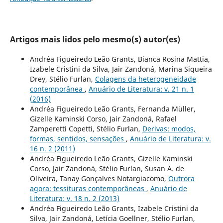
Artigos mais lidos pelo mesmo(s) autor(es)
Andréa Figueiredo Leão Grants, Bianca Rosina Mattia,
Izabele Cristini da Silva, Jair Zandoná, Marina Siqueira
Drey, Stélio Furlan,
Colagens da heterogeneidade
contemporânea
,
Anuário de Literatura: v. 21 n. 1
(2016)
Andréa Figueiredo Leão Grants, Fernanda Müller,
Gizelle Kaminski Corso, Jair Zandoná, Rafael
Zamperetti Copetti, Stélio Furlan,
Derivas: modos,
formas, sentidos, sensações
,
Anuário de Literatura: v.
16 n. 2 (2011)
Andréa Figueiredo Leão Grants, Gizelle Kaminski
Corso, Jair Zandoná, Stélio Furlan, Susan A. de
Oliveira, Tanay Gonçalves Notargiacomo,
Outrora
agora: tessituras contemporâneas
,
Anuário de
Literatura: v. 18 n. 2 (2013)
Andréa Figueiredo Leão Grants, Izabele Cristini da
Silva, Jair Zandoná, Letícia Goellner, Stélio Furlan,