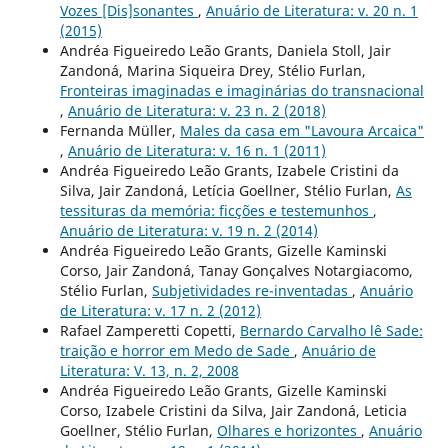
Vozes [Dis]sonantes
,
Anuário de Literatura: v. 20 n. 1
(2015)
Andréa Figueiredo Leão Grants, Daniela Stoll, Jair
Zandoná, Marina Siqueira Drey, Stélio Furlan,
Fronteiras imaginadas e imaginárias do transnacional
,
Anuário de Literatura: v. 23 n. 2 (2018)
Fernanda Müller,
Males da casa em "Lavoura Arcaica"
,
Anuário de Literatura: v. 16 n. 1 (2011)
Andréa Figueiredo Leão Grants, Izabele Cristini da
Silva, Jair Zandoná, Letícia Goellner, Stélio Furlan,
As
tessituras da memória: ficções e testemunhos
,
Anuário de Literatura: v. 19 n. 2 (2014)
Andréa Figueiredo Leão Grants, Gizelle Kaminski
Corso, Jair Zandoná, Tanay Gonçalves Notargiacomo,
Stélio Furlan,
Subjetividades re-inventadas
,
Anuário
de Literatura: v. 17 n. 2 (2012)
Rafael Zamperetti Copetti,
Bernardo Carvalho lê Sade:
traição e horror em Medo de Sade
,
Anuário de
Literatura: V. 13, n. 2, 2008
Andréa Figueiredo Leão Grants, Gizelle Kaminski
Corso, Izabele Cristini da Silva, Jair Zandoná, Leticia
Goellner, Stélio Furlan,
Olhares e horizontes
,
Anuário