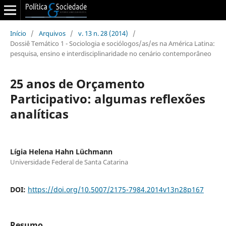
Início
/
Arquivos
/
v. 13 n. 28 (2014)
/
Dossiê Temático 1 - Sociologia e sociólogos/as/es na América Latina:
pesquisa, ensino e interdisciplinaridade no cenário contemporâneo
25 anos de Orçamento
Participativo: algumas reflexões
analíticas
Lígia Helena Hahn Lüchmann
Universidade Federal de Santa Catarina
DOI:
https://doi.org/10.5007/2175-7984.2014v13n28p167
Resumo