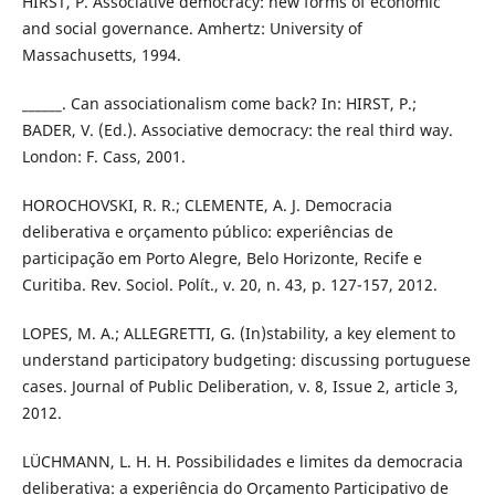
HIRST, P. Associative democracy: new forms of economic
and social governance. Amhertz: University of
Massachusetts, 1994.
______. Can associationalism come back? In: HIRST, P.;
BADER, V. (Ed.). Associative democracy: the real third way.
London: F. Cass, 2001.
HOROCHOVSKI, R. R.; CLEMENTE, A. J. Democracia
deliberativa e orçamento público: experiências de
participação em Porto Alegre, Belo Horizonte, Recife e
Curitiba. Rev. Sociol. Polít., v. 20, n. 43, p. 127-157, 2012.
LOPES, M. A.; ALLEGRETTI, G. (In)stability, a key element to
understand participatory budgeting: discussing portuguese
cases. Journal of Public Deliberation, v. 8, Issue 2, article 3,
2012.
LÜCHMANN, L. H. H. Possibilidades e limites da democracia
deliberativa: a experiência do Orçamento Participativo de