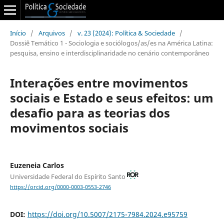
Início
/
Arquivos
/
v. 23 (2024): Política & Sociedade
/
Dossiê Temático 1 - Sociologia e sociólogos/as/es na América Latina:
pesquisa, ensino e interdisciplinaridade no cenário contemporâneo
Interações entre movimentos
sociais e Estado e seus efeitos: um
desafio para as teorias dos
movimentos sociais
Euzeneia Carlos
Universidade Federal do Espírito Santo
https://orcid.org/0000-0003-0553-2746
DOI:
https://doi.org/10.5007/2175-7984.2024.e95759