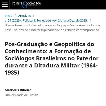
Início
/
Arquivos
/
v. 24 (2025): Política & Sociedade, vol. 24, Jan./Dez. de 2025.
/
Dossiê Temático 1 - Sociologia e sociólogos/as/es na América Latina:
pesquisa, ensino e interdisciplinaridade no cenário contemporâneo
Pós-Graduação e Geopolítica do
Conhecimento: a Formação de
Sociólogos Brasileiros no Exterior
durante a Ditadura Militar (1964-
1985)
Matheus Ribeiro
Universidade de Brasília