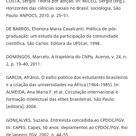
COSTA, Sérgio. Teoria por adição. In: MICELI, Sergio (org.).
Horizontes das ciências sociais no Brasil: sociologia. São
Paulo: ANPOCS, 2010. p. 25–51.
DE BARROS, Elionora Maria Cavalcanti. Política de pós-
graduação: um estudo da participação da comunidade
científica. São Carlos: Editora da UFSCar, 1998.
DOMINGOS, Marcelo. A trajetória do CNPq. Acervo, v. 24, n.
2, p. 19–40, 2011.
GARCIA, Afrânio. O exílio político dos estudantes brasileiros
e a criação das universidades na África (1964–1985). In:
ALMEIDA, Ana Maria F. et al. Circulação internacional e
formação intelectual das elites brasileiras. São Paulo:
[editora], 2004.
GONÇALVES, Suzana. Entrevista concedida ao CPDOC/FGV.
In: CAPES. Capes, 50 anos: depoimentos ao CPDOC/FGV. Rio
de Janeiro: FGV, 2002. p. 44–55.