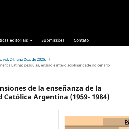
ticas editoriais
Submissões
Contato
, vol. 24, Jan./Dez. de 2025.
/
érica Latina: pesquisa, ensino e interdisciplinaridade no cenário
ensiones de la enseñanza de la
d Católica Argentina (1959- 1984)