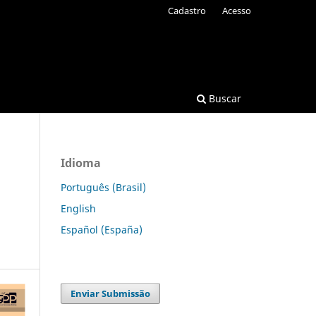
Cadastro
Acesso
Buscar
Idioma
Português (Brasil)
English
Español (España)
Enviar Submissão