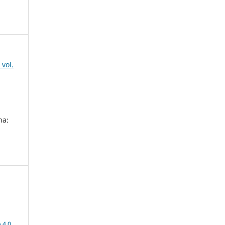
 vol.
na:
a
 4.0