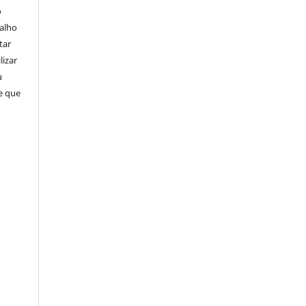
o
balho
tar
lizar
u
de que