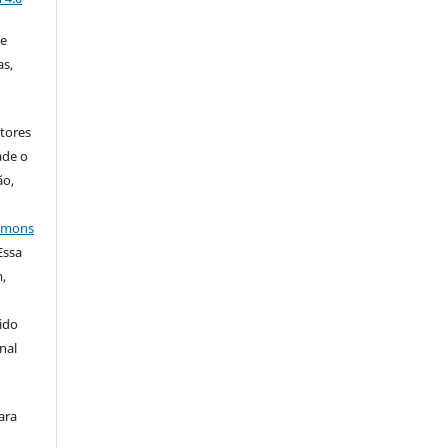
 e
as,
tores
ade o
ão,
ommons
 Essa
,
ido
nal
ara