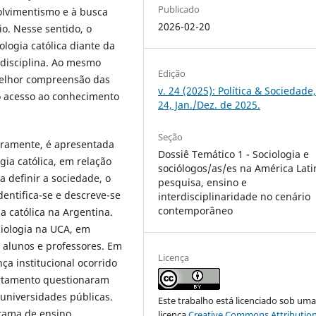
Publicado
volvimentismo e à busca
2026-02-20
io. Nesse sentido, o
logia católica diante da
 disciplina. Ao mesmo
Edição
melhor compreensão das
v. 24 (2025): Política & Sociedade,
 o acesso ao conhecimento
24, Jan./Dez. de 2025.
Seção
eiramente, é apresentada
Dossiê Temático 1 - Sociologia e
ia católica, em relação
sociólogos/as/es na América Lati
a definir a sociedade, o
pesquisa, ensino e
entifica-se e descreve-se
interdisciplinaridade no cenário
contemporâneo
ia católica na Argentina.
ciologia na UCA, em
us alunos e professores. Em
Licença
ça institucional ocorrido
rtamento questionaram
 universidades públicas.
Este trabalho está licenciado sob um
grama de ensino.
licença
Creative Commons Attribution