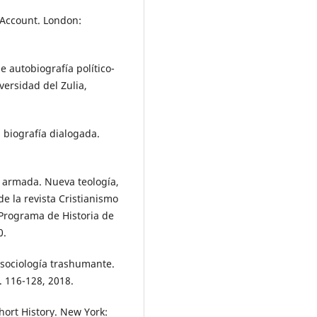
 Account. London:
 autobiografía político-
versidad del Zulia,
biografía dialogada.
a armada. Nueva teología,
e la revista Cristianismo
 Programa de Historia de
0.
sociología trashumante.
. 116-128, 2018.
hort History. New York: