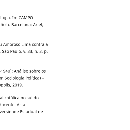
ología. In: CAMPO
ñola. Barcelona: Ariel,
eu Amoroso Lima contra a
São Paulo, v. 33, n. 3, p.
-1940): Análise sobre os
 Sociologia Política) –
polis, 2019.
l católica no sul do
docente. Acta
iversidade Estadual de