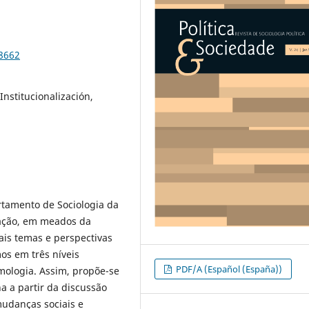
98662
Institucionalización,
rtamento de Sociologia da
ração, em meados da
ais temas e perspectivas
os em três níveis
PDF/A (Español (España))
temologia. Assim, propõe-se
a a partir da discussão
mudanças sociais e