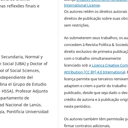
International License
.
s reflexões finais e
Os autores retêm os direitos autorais
direitos de publicação sobre suas obr
sem restrições.
Ao submeterem seus trabalhos, os au
concedem à Revista Política & Socied
direito exclusivo de primeira publicaç
a Secundaria, Normal y
com o trabalho simultaneamente
 Social (UBA) y Doctor of
licenciado sob a
Licença Creative C
l of Social Sciences,
Attribution (CC BY) 4.0 International
.
Independiente del
licença permite que terceiros remixem
ina el Grupo de Estudio
adaptem e criem a partir do trabalho
- HSSA). Profesor Adjunto
publicado, desde que seja dado o dev
Departamento de
crédito de autoria e à publicação origi
idad Nacional de Lanús.
neste periódico.
a, Pontificia Universidad
Os autores também têm permissão p
firmar contratos adicionais,