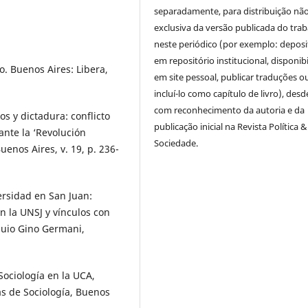
separadamente, para distribuição nã
exclusiva da versão publicada do tra
neste periódico (por exemplo: deposi
em repositório institucional, disponibi
o. Buenos Aires: Libera,
em site pessoal, publicar traduções o
incluí-lo como capítulo de livro), des
com reconhecimento da autoria e da
os y dictadura: conflicto
publicação inicial na Revista Política &
ante la ‘Revolución
Sociedade.
enos Aires, v. 19, p. 236-
ersidad en San Juan:
en la UNSJ y vínculos con
oquio Gino Germani,
Sociología en la UCA,
as de Sociología, Buenos