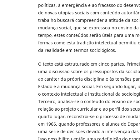
políticas, à emergência e ao fracasso do desen
de novas utopias sociais com conteúdo autoritár
trabalho buscará compreender a atitude da socio
mudança social, que se expressou no ensino da
tempo, estes conteúdos serão úteis para uma 
formas como esta tradição intelectual permitiu
da realidade em termos sociológicos.
O texto está estruturado em cinco partes. Prim
uma discussão sobre os pressupostos da sociolog
ao caráter da própria disciplina e às tensões par
Estado e a mudança social. Em segundo lugar, id
o contexto intelectual e institucional da sociolog
Terceiro, analisa-se o conteúdo do ensino de so
relação ao projeto curricular e ao perfil dos se
quarto lugar, reconstrói-se o processo de mudan
em 1966, quando professores e alunos do Depa
uma série de decisões devido à intervenção das
Isso possibilitou então uma redefinição do pro