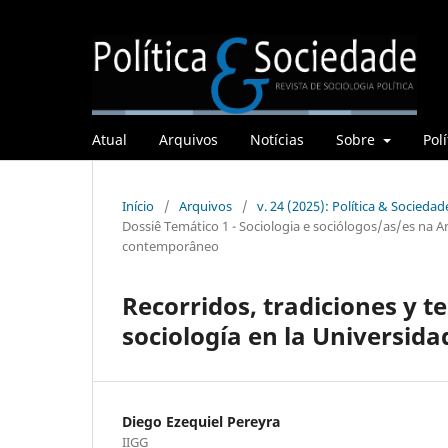
Atual
Arquivos
Notícias
Sobre
Polí
Início
/
Arquivos
/
v. 24 (2025): Política & Sociedade
Dossiê Temático 1 - Sociologia e sociólogos/as/es na Am
contemporâneo
Recorridos, tradiciones y t
sociología en la Universida
Diego Ezequiel Pereyra
IIGG