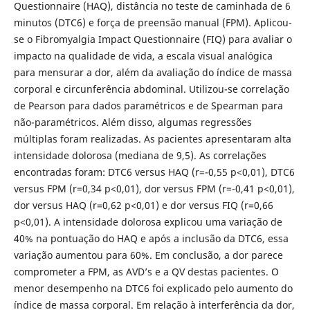
Questionnaire (HAQ), distância no teste de caminhada de 6
minutos (DTC6) e força de preensão manual (FPM). Aplicou-
se o Fibromyalgia Impact Questionnaire (FIQ) para avaliar o
impacto na qualidade de vida, a escala visual analógica
para mensurar a dor, além da avaliação do índice de massa
corporal e circunferência abdominal. Utilizou-se correlação
de Pearson para dados paramétricos e de Spearman para
não-paramétricos. Além disso, algumas regressões
múltiplas foram realizadas. As pacientes apresentaram alta
intensidade dolorosa (mediana de 9,5). As correlações
encontradas foram: DTC6 versus HAQ (r=-0,55 p<0,01), DTC6
versus FPM (r=0,34 p<0,01), dor versus FPM (r=-0,41 p<0,01),
dor versus HAQ (r=0,62 p<0,01) e dor versus FIQ (r=0,66
p<0,01). A intensidade dolorosa explicou uma variação de
40% na pontuação do HAQ e após a inclusão da DTC6, essa
variação aumentou para 60%. Em conclusão, a dor parece
comprometer a FPM, as AVD’s e a QV destas pacientes. O
menor desempenho na DTC6 foi explicado pelo aumento do
índice de massa corporal. Em relação à interferência da dor,