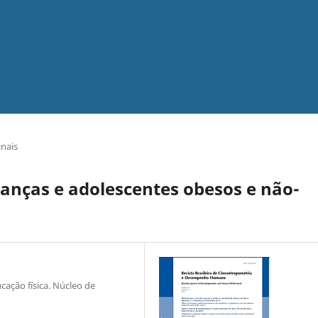
inais
ianças e adolescentes obesos e não-
ação física. Núcleo de