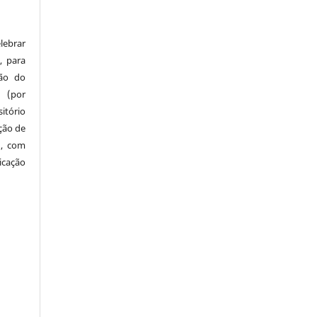
lebrar
, para
são do
a (por
tório
ação de
), com
icação