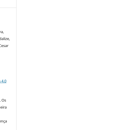
va,
dalize,
Cesar
a
 4.0
. Os
eira
ença