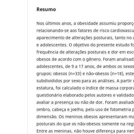
Resumo
Nos últimos anos, a obesidade assumiu proporç
relacionando-se aos fatores de risco cardiovas
aparecimento de alterações posturais, tanto no
e adolescentes. O objetivo do presente estudo fo
frequência de alterações posturais e dor em esc
obesos de acordo com o gênero. Foram analisada
adolescentes, de 9 a 17 anos, de ambos os sexos
grupos: obesos (n=33) e não-obesos (n=18), est
subdivididos por sexo para as análises. A partir
estatura, foi calculado o índice de massa corpora
questionário elaborado pelos autores e validad
avaliar a presença ou não de dor. Foram avaliad
ombro, cabeça e joelho, pelo uso de fotometria 
dimensão. Os meninos obesos apresentaram mai
posturais do que os não-obesos somente na regi
Entre as meninas, não houve diferença para ne