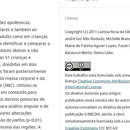
Licença
ões epidêmicas,
culares e também ao
Copyright (c) 2011 Larissa Rosa da Sil
 adulto como em crianças
andré luiz felix Rodacki, Michelle Bran
i identificar e comparar a
Maria de Fatima Aguiar Lopes, Paulo 
olares obesos e não
Baraucce Bento, Neiva Leite
s 51 crianças e
, divididas em dois
es foram posteriormente
Este trabalho está licenciado sob um
 da massa corporal e da
licença
Creative Commons Attribution
l (IMC). Utilizou-se
International License
.
o em conteúdo para
Os direitos Autorais para artigos
os desvios posturais de
publicados nesta revista são do autor
para análise angular e de
autores concedem os direitos de prim
ores alterações
publicação à RBCDH, sendo a obra
ão do joelho (p<0,01).
simultaneamente licenciada sob a Lic
nhuma das regiões. A
Creative Commons
(CC BY) 4.0