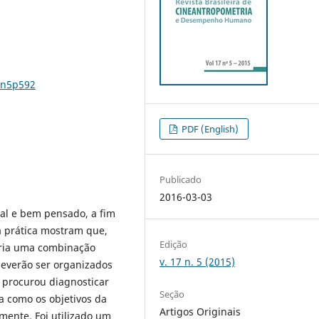
7n5p592
PDF (English)
Publicado
2016-03-03
nal e bem pensado, a fim
 a prática mostram que,
Edição
ária uma combinação
v. 17 n. 5 (2015)
deverão ser organizados
o procurou diagnosticar
Seção
ma como os objetivos da
Artigos Originais
mente. Foi utilizado um