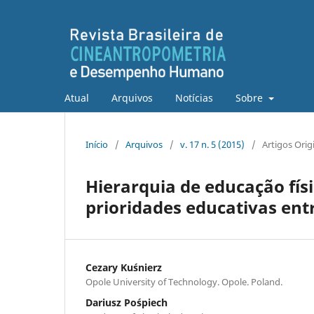
Atual
Arquivos
Notícias
Sobre
Início
/
Arquivos
/
v. 17 n. 5 (2015)
/
Artigos Orig
Hierarquia de educação fís
prioridades educativas ent
Cezary Kuśnierz
Opole University of Technology. Opole. Poland.
Dariusz Pośpiech