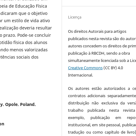
peia de Educação Física
ndicaram que o objetivo
Licença
r um estilo de vida ativo
ealização deveria resultar
Os direitos Autorais para artigos
o prazo. Pode-se concluir
publicados nesta revista são do autor
tidão física dos alunos
autores concedem os direitos de prim
icando menos valorizadas
publicação à RBCDH, sendo a obra
ências sociais dos
simultaneamente licenciada sob a Lic
Creative Commons
(CC BY) 4.0
Internacional.
Os autores estão autorizados a ce
contratos adicionais separadamente
distribuição não exclusiva da ver
y. Opole. Poland.
trabalho publicada nesta revist
exemplo, publicação em reposi
on
institucional, em site pessoal, public
tradução ou como capítulo de livro