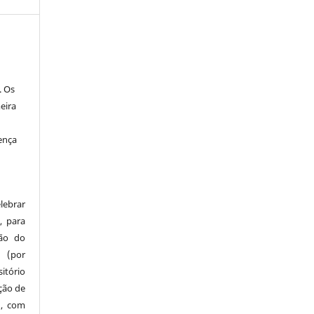
. Os
eira
ença
lebrar
, para
são do
a (por
tório
ação de
), com