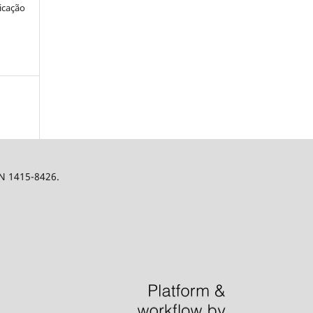
icação
SN 1415-8426.